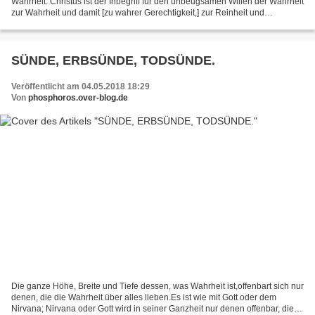
Wahrheit. Christus ist der Inbegriff für den unbeugsamen Willen der Wahrheit
zur Wahrheit und damit [zu wahrer Gerechtigkeit,] zur Reinheit und
Keuschheit. Christus in Synonym für Wahrheit...
SÜNDE, ERBSÜNDE, TODSÜNDE.
Veröffentlicht am 04.05.2018 18:29
Von
phosphoros.over-blog.de
Die ganze Höhe, Breite und Tiefe dessen, was Wahrheit ist,offenbart sich nur
denen, die die Wahrheit über alles lieben.Es ist wie mit Gott oder dem
Nirvana; Nirvana oder Gott wird in seiner Ganzheit nur denen offenbar, die