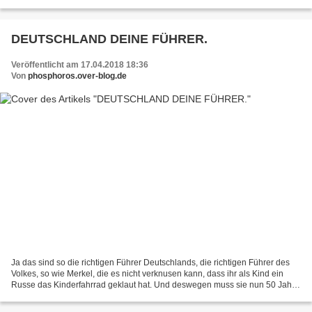
erleuchtet.Es sind wirklich dumme Leute, die etwas anderes...
DEUTSCHLAND DEINE FÜHRER.
Veröffentlicht am 17.04.2018 18:36
Von
phosphoros.over-blog.de
Ja das sind so die richtigen Führer Deutschlands, die richtigen Führer des
Volkes, so wie Merkel, die es nicht verknusen kann, dass ihr als Kind ein
Russe das Kinderfahrrad geklaut hat. Und deswegen muss sie nun 50 Jahre
nach dem Kinderfahrradklau die...