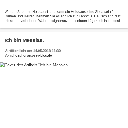
War die Shoa ein Holocaust, und kann ein Holocaust eine Shoa sein.?
Damen und Herren, nehmen Sie es endlich zur Kenntnis. Deutschland rast
mit seiner verbohrten Wahrheitsignoranz und seinem Lügenkult in die totale
Vernichtung. Es hat im 3. Reich keinen...
Ich bin Messias.
Veröffentlicht am 14.05.2018 18:30
Von
phosphoros.over-blog.de