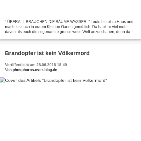
“ ÜBERALL BRAUCHEN DIE BÄUME WASSER .” Leute bleibt zu Haus und
macht es euch in eurem Kleinen Garten gemütlich. Da habt ihr viel mehr
davon als euch die sogenannte grosse weite Welt anzuschauen, denn da
gibt es nichts wirklich neues unter dem Himmel....
Brandopfer ist kein Völkermord
Veröffentlicht am 28.06.2018 18:49
Von
phosphoros.over-blog.de