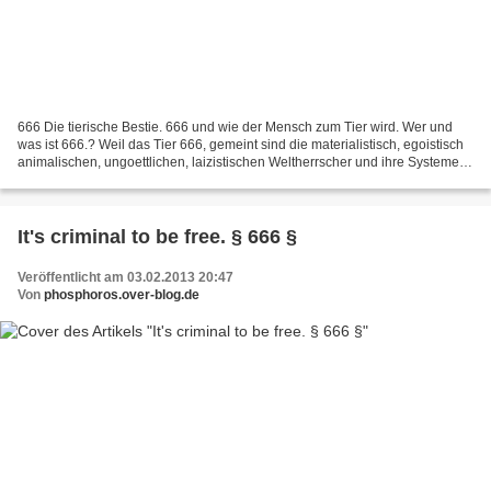
666 Die tierische Bestie. 666 und wie der Mensch zum Tier wird. Wer und
was ist 666.? Weil das Tier 666, gemeint sind die materialistisch, egoistisch
animalischen, ungoettlichen, laizistischen Weltherrscher und ihre Systeme,
nicht in der Lage sind Voelker...
It's criminal to be free. § 666 §
Veröffentlicht am 03.02.2013 20:47
Von
phosphoros.over-blog.de