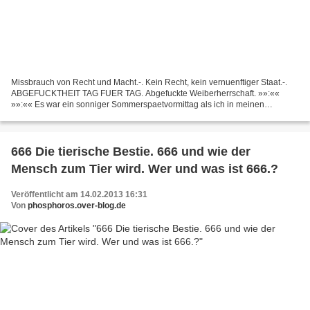
Missbrauch von Recht und Macht.-. Kein Recht, kein vernuenftiger Staat.-.
ABGEFUCKTHEIT TAG FUER TAG. Abgefuckte Weiberherrschaft. »»:««
»»:«« Es war ein sonniger Sommerspaetvormittag als ich in meinen
Gemuesegarten ging, um dort wie ueblich nach dem...
666 Die tierische Bestie. 666 und wie der
Mensch zum Tier wird. Wer und was ist 666.?
Veröffentlicht am 14.02.2013 16:31
Von
phosphoros.over-blog.de