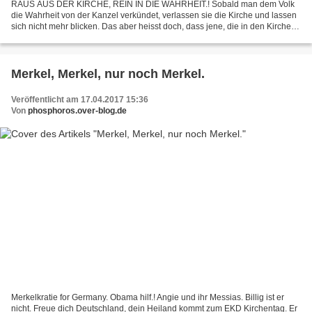
RAUS AUS DER KIRCHE, REIN IN DIE WAHRHEIT.! Sobald man dem Volk
die Wahrheit von der Kanzel verkündet, verlassen sie die Kirche und lassen
sich nicht mehr blicken. Das aber heisst doch, dass jene, die in den Kirchen
sitzen auch in den Kirchen nur die...
Merkel, Merkel, nur noch Merkel.
Veröffentlicht am 17.04.2017 15:36
Von
phosphoros.over-blog.de
Merkelkratie for Germany. Obama hilf.! Angie und ihr Messias. Billig ist er
nicht. Freue dich Deutschland, dein Heiland kommt zum EKD Kirchentag. Er