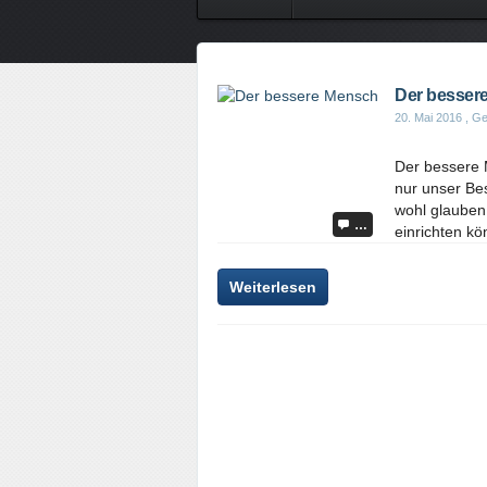
Der besser
20. Mai 2016
, Ge
Der bessere 
nur unser Bes
wohl glauben,
…
einrichten kö
Weiterlesen