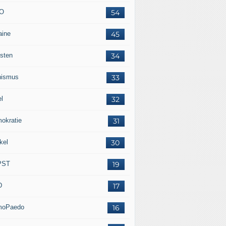
O
54
aine
45
isten
34
nismus
33
el
32
okratie
31
kel
30
PST
19
D
17
moPaedo
16