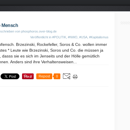
e Mensch
schrieben von phosphoros.over-blog.de
Veröffentlicht in
#POLITIK
,
#NWO
,
#USA
,
#Kapitalismus
Mensch. Brzezinski, Rockefeller, Soros & Co. wollen immer
tes * Leute wie Brzezinski, Soros und Co. die müssen ja
 dasss sie es sich im Jenseits und der Hölle gemütlich
nnen. Anders sind ihre Verhaltensweisen...
Repost
0