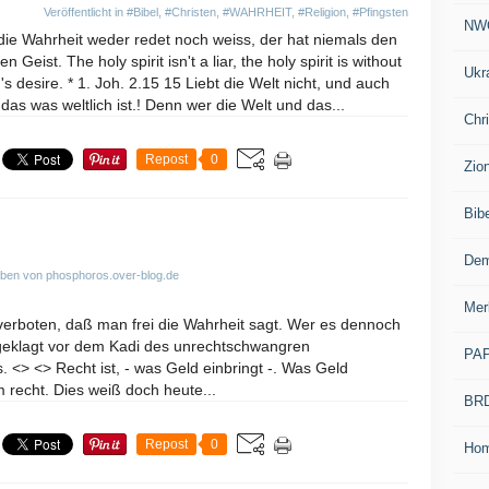
Veröffentlicht in
#Bibel
,
#Christen
,
#WAHRHEIT
,
#Religion
,
#Pfingsten
NW
die Wahrheit weder redet noch weiss, der hat niemals den
gen Geist. The holy spirit isn't a liar, the holy spirit is without
Ukr
's desire. * 1. Joh. 2.15 15 Liebt die Welt nicht, und auch
 das was weltlich ist.! Denn wer die Welt und das...
Chr
Repost
0
Zio
Bib
Dem
ben von phosphoros.over-blog.de
Mer
 verboten, daß man frei die Wahrheit sagt. Wer es dennoch
geklagt vor dem Kadi des unrechtschwangren
PA
. <> <> Recht ist, - was Geld einbringt -. Was Geld
em recht. Dies weiß doch heute...
BR
Repost
0
Ho