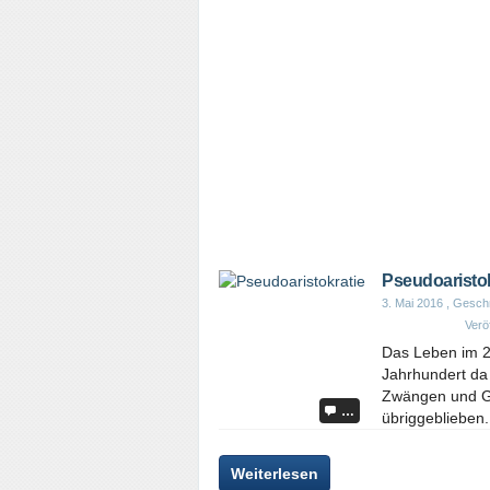
Pseudoaristok
3. Mai 2016
, Geschr
Veröf
Das Leben im 21
Jahrhundert da
Zwängen und Ges
…
übriggeblieben.
Weiterlesen