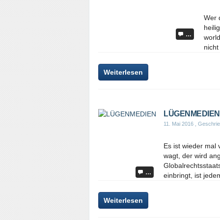
Wer 
heili
…
world
nicht
Weiterlesen
LÜGENMEDIEN
11. Mai 2016
, Geschrie
Es ist wieder mal
wagt, der wird an
Globalrechtsstaats
…
einbringt, ist jed
Weiterlesen