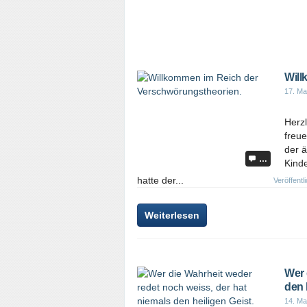
Will
17. Ma
Herz
freu
der ä
…
Kind
hatte der...
Veröffentl
Weiterlesen
Wer 
den 
14. Ma