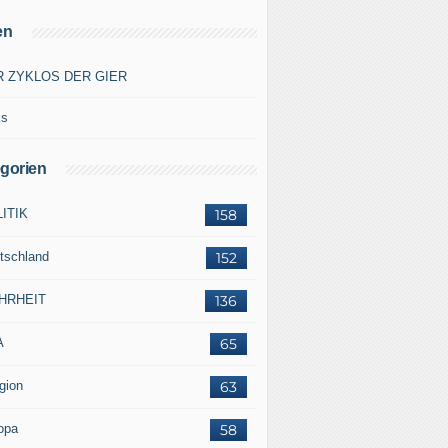
en
R ZYKLOS DER GIER
ks
gorien
ITIK
158
tschland
152
HRHEIT
136
A
65
gion
63
opa
58