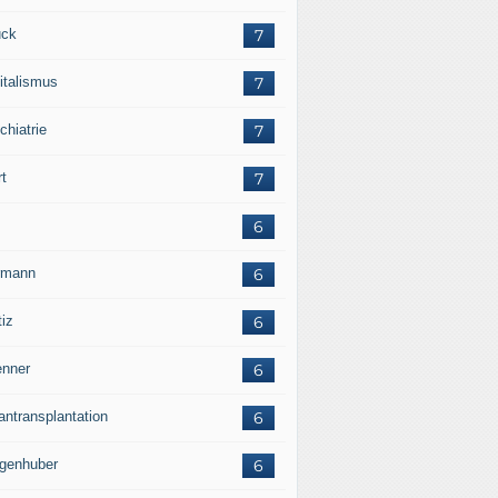
ck
7
italismus
7
chiatrie
7
rt
7
6
rmann
6
tiz
6
nner
6
antransplantation
6
genhuber
6