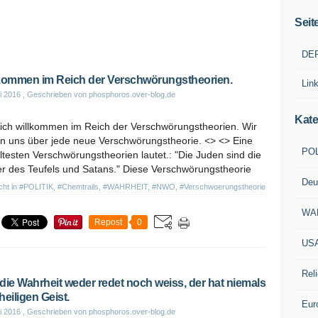
Seit
DE
kommen im Reich der Verschwörungstheorien.
Lin
i 2016
, Geschrieben von phosphoros.over-blog.de
Kate
lich willkommen im Reich der Verschwörungstheorien. Wir
en uns über jede neue Verschwörungstheorie. <> <> Eine
POL
ltesten Verschwörungstheorien lautet.: "Die Juden sind die
er des Teufels und Satans." Diese Verschwörungstheorie
Deu
icht in
#POLITIK
,
#Chemtrails
,
#WAHRHEIT
,
#NWO
,
#Verschwoerungstheorie
WA
Repost
0
US
Reli
die Wahrheit weder redet noch weiss, der hat niemals
heiligen Geist.
Eur
i 2016
, Geschrieben von phosphoros.over-blog.de