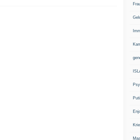
Fra
Gel
Imm
Kar
gen
IS
Psy
Put
Enj
Kri
Ma