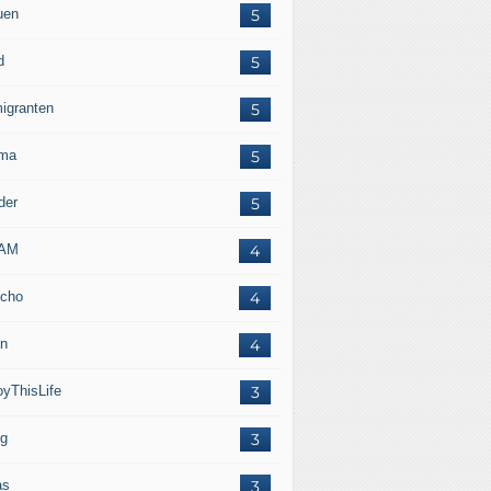
uen
5
d
5
igranten
5
ma
5
der
5
LAM
4
cho
4
in
4
oyThisLife
3
eg
3
as
3