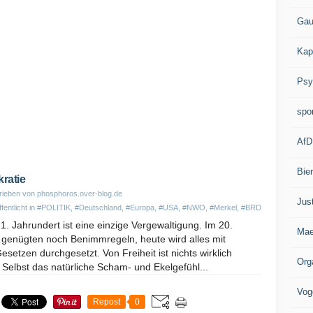
Gau
Kap
Psy
spo
AfD
Bie
ratie
ieben von phosphoros.over-blog.de
Jus
fentlicht in
#POLITIK
,
#Deutschland
,
#Europa
,
#USA
,
#NWO
,
#Merkel
,
#BRD
. Jahrundert ist eine einzige Vergewaltigung. Im 20.
Mae
 genügten noch Benimmregeln, heute wird alles mit
etzen durchgesetzt. Von Freiheit ist nichts wirklich
Org
 Selbst das natürliche Scham- und Ekelgefühl...
Vog
Repost
0