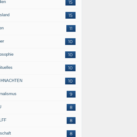
ien
15
sland
15
en
11
her
10
losophie
10
ituelles
10
IHNACHTEN
10
rnalismus
9
U
8
LFF
8
tschaft
8