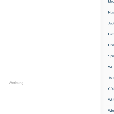
Med
Rus
Jud
Lut
Phi
Spir
WE
Jou
Werbung
CD
WU
Wir