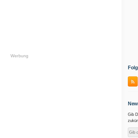
Werbung
Folg
News
Gib D
zukün