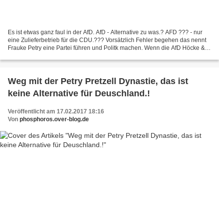
Es ist etwas ganz faul in der AfD. AfD - Alternative zu was.? AFD ??? - nur
eine Zulieferbetrieb für die CDU.??? Vorsätzlich Fehler begehen das nennt
Frauke Petry eine Partei führen und Politk machen. Wenn die AfD Höcke &
Co rausschmeisst, dann hat sie...
Weg mit der Petry Pretzell Dynastie, das ist
keine Alternative für Deuschland.!
Veröffentlicht am 17.02.2017 18:16
Von
phosphoros.over-blog.de