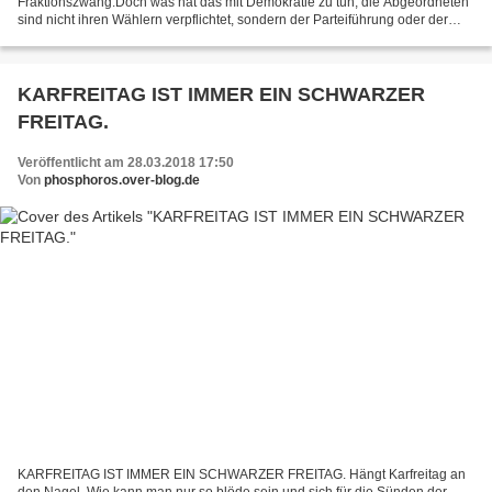
Fraktionszwang.Doch was hat das mit Demokratie zu tun, die Abgeordneten
sind nicht ihren Wählern verpflichtet, sondern der Parteiführung oder der
Kanzlerin.?Geisteskrank oder...
KARFREITAG IST IMMER EIN SCHWARZER
FREITAG.
Veröffentlicht am 28.03.2018 17:50
Von
phosphoros.over-blog.de
KARFREITAG IST IMMER EIN SCHWARZER FREITAG. Hängt Karfreitag an
den Nagel. Wie kann man nur so blöde sein und sich für die Sünden der