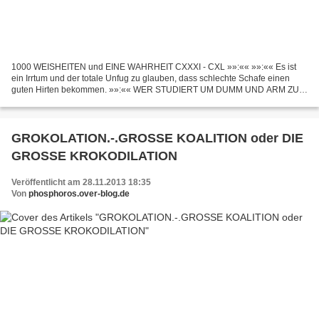
1000 WEISHEITEN und EINE WAHRHEIT CXXXI - CXL »»:«« »»:«« Es ist
ein Irrtum und der totale Unfug zu glauben, dass schlechte Schafe einen
guten Hirten bekommen. »»:«« WER STUDIERT UM DUMM UND ARM ZU
WERDEN.? Wenn dumme und ungebildete Soldaten gut bezahlt...
GROKOLATION.-.GROSSE KOALITION oder DIE
GROSSE KROKODILATION
Veröffentlicht am 28.11.2013 18:35
Von
phosphoros.over-blog.de