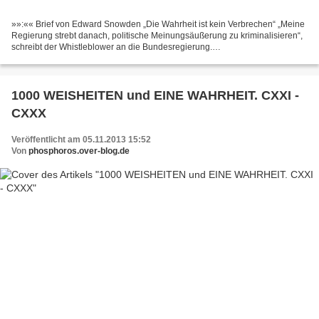
»»:«« Brief von Edward Snowden „Die Wahrheit ist kein Verbrechen“ „Meine
Regierung strebt danach, politische Meinungsäußerung zu kriminalisieren“,
schreibt der Whistleblower an die Bundesregierung.
http://www.taz.de/!126642/ »»:«« »»:«« Britische und...
1000 WEISHEITEN und EINE WAHRHEIT. CXXI -
CXXX
Veröffentlicht am 05.11.2013 15:52
Von
phosphoros.over-blog.de