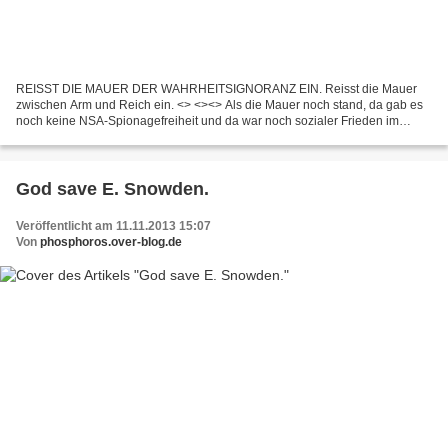
REISST DIE MAUER DER WAHRHEITSIGNORANZ EIN. Reisst die Mauer
zwischen Arm und Reich ein. <> <><> Als die Mauer noch stand, da gab es
noch keine NSA-Spionagefreiheit und da war noch sozialer Frieden im
Land. Heute ist der Osten Deutschlands ein Sozialfall,...
God save E. Snowden.
Veröffentlicht am 11.11.2013 15:07
Von
phosphoros.over-blog.de