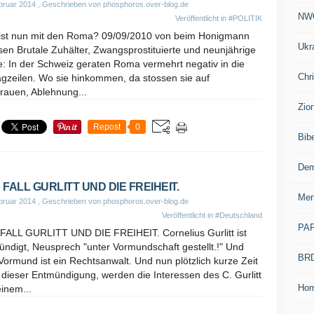
bruar 2014
, Geschrieben von phosphoros.over-blog.de
NW
Veröffentlicht in
#POLITIK
ist nun mit den Roma? 09/09/2010 von beim Honigmann
Ukr
sen Brutale Zuhälter, Zwangsprostituierte und neunjährige
: In der Schweiz geraten Roma vermehrt negativ in die
Chr
agzeilen. Wo sie hinkommen, da stossen sie auf
rauen, Ablehnung...
Zio
Repost
0
Bib
Dem
 FALL GURLITT UND DIE FREIHEIT.
Mer
bruar 2014
, Geschrieben von phosphoros.over-blog.de
Veröffentlicht in
#Deutschland
PA
FALL GURLITT UND DIE FREIHEIT. Cornelius Gurlitt ist
ndigt, Neusprech "unter Vormundschaft gestellt.!" Und
BR
Vormund ist ein Rechtsanwalt. Und nun plötzlich kurze Zeit
dieser Entmündigung, werden die Interessen des C. Gurlitt
Ho
inem...