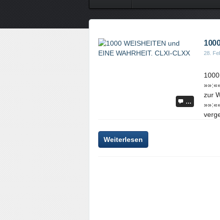
100
28. Fe
1000
»»:«
zur W
…
»»:«
verge
Weiterlesen