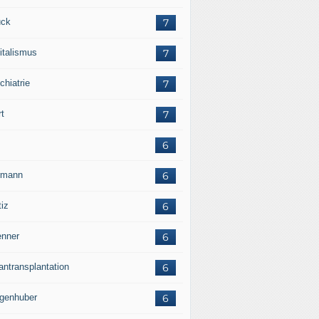
ck
7
italismus
7
chiatrie
7
rt
7
6
rmann
6
tiz
6
nner
6
antransplantation
6
genhuber
6