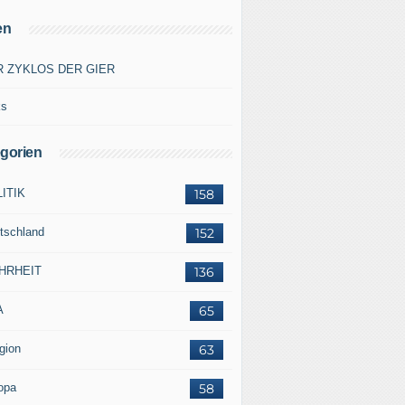
en
R ZYKLOS DER GIER
ks
gorien
ITIK
158
tschland
152
HRHEIT
136
A
65
gion
63
opa
58