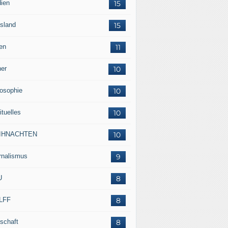
ien
15
sland
15
en
11
her
10
losophie
10
ituelles
10
IHNACHTEN
10
rnalismus
9
U
8
LFF
8
tschaft
8