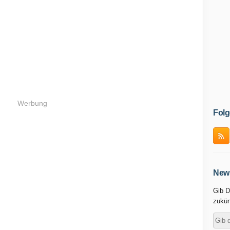
Werbung
Folg
News
Gib D
zukün