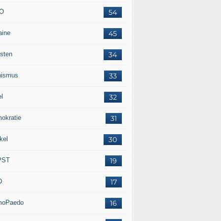
O
54
aine
45
isten
34
nismus
33
el
32
okratie
31
kel
30
PST
19
D
17
moPaedo
16