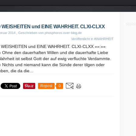
0 WEISHEITEN und EINE WAHRHEIT. CLXI-CLXX
bruar 2014
, Geschrieben von phosphoros.over-blog.de
Veröffentlicht in
#WAHRHEIT
 WEISHEITEN und EINE WAHRHEIT. CLXI-CLXX »»:««
« Ohne den dauerhaften Willen und die dauerhafte Liebe
ahrheit ist selbst Gott der auf ewig verfluchte Verdammte.
« Nichts und niemand kann die Sünde derer tilgen oder
ben, die da die...
Repost
0