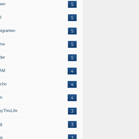
uen
5
d
5
igranten
5
ma
5
der
5
LAM
4
cho
4
in
4
oyThisLife
3
eg
3
as
3