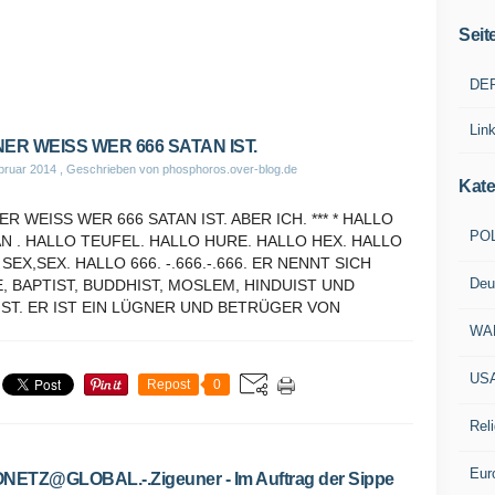
Seit
DE
Lin
NER WEISS WER 666 SATAN IST.
bruar 2014
, Geschrieben von phosphoros.over-blog.de
Kate
ER WEISS WER 666 SATAN IST. ABER ICH. *** * HALLO
POL
N . HALLO TEUFEL. HALLO HURE. HALLO HEX. HALLO
 SEX,SEX. HALLO 666. -.666.-.666. ER NENNT SICH
Deu
, BAPTIST, BUDDHIST, MOSLEM, HINDUIST UND
ST. ER IST EIN LÜGNER UND BETRÜGER VON
WA
US
Repost
0
Reli
Eur
NETZ@GLOBAL.-.Zigeuner - Im Auftrag der Sippe