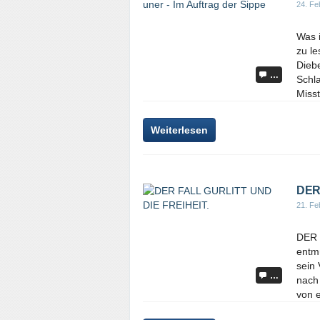
24. Fe
Was 
zu le
Diebe
…
Schl
Misst
Weiterlesen
DER
21. Fe
DER 
entmü
sein 
…
nach 
von e