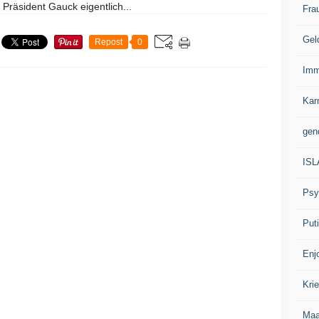
e Präsident Gauck eigentlich...
Fra
Gel
Repost
0
Imm
Kar
gen
IS
Psy
Put
Enj
Kri
Ma