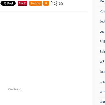
Med
Repost
0
Rus
Jud
Lut
Phi
Spir
WE
Jou
CD
Werbung
WU
Wir