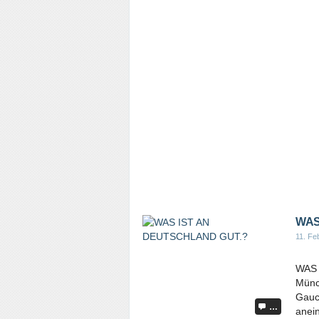
WAS
11. Fe
WAS 
Münc
Gauc
…
anei