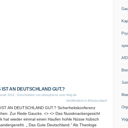
Gau
Kap
Psy
spo
AfD
Bie
Jus
 IST AN DEUTSCHLAND GUT.?
Mae
bruar 2014
, Geschrieben von phosphoros.over-blog.de
Veröffentlicht in
#Deutschland
Org
IST AN DEUTSCHLAND GUT.? Sicherheitskonferenz
hen. Zur Rede Gaucks. <> <> Das Nussknackergesicht
k hat wieder einmal einen Haufen hohle Nüsse hübsch
Vog
nandergereiht. „ Das Gute Deutschland.“ Als Theologe