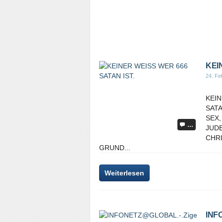
KEI
24. Fe
KEIN
SATA
SEX,
…
JUDE
CHRI
GRUND...
Weiterlesen
INFO