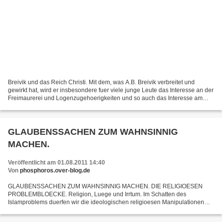
Breivik und das Reich Christi. Mit dem, was A.B. Breivik verbreitet und
gewirkt hat, wird er insbesondere fuer viele junge Leute das Interesse an der
Freimaurerei und Logenzugehoerigkeiten und so auch das Interesse am
Zionismus wecken und foerdern. Breivik...
GLAUBENSSACHEN ZUM WAHNSINNIG
MACHEN.
Veröffentlicht am 01.08.2011 14:40
Von
phosphoros.over-blog.de
GLAUBENSSACHEN ZUM WAHNSINNIG MACHEN. DIE RELIGIOESEN
PROBLEMBLOECKE. Religion, Luege und Irrtum. Im Schatten des
Islamproblems duerfen wir die ideologischen religioesen Manipulationen
des Christentums und deren volksverdummende Lehren nicht aus den
kritischen...