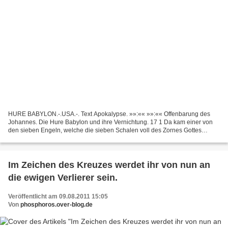
HURE BABYLON.-.USA.-. Text Apokalypse. »»:«« »»:«« Offenbarung des
Johannes. Die Hure Babylon und ihre Vernichtung. 17 1 Da kam einer von
den sieben Engeln, welche die sieben Schalen voll des Zornes Gottes
hatten, redete mit mir und sagte: »Komm, ich...
Im Zeichen des Kreuzes werdet ihr von nun an
die ewigen Verlierer sein.
Veröffentlicht am 09.08.2011 15:05
Von
phosphoros.over-blog.de