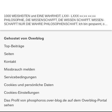
1000 WEISHEITEN und EINE WAHRHEIT. LXXI - LXXX »»:«« »»:««
PHILOSOPHIE, DIE WISSENSCHAFFT, DIE WISSEN SCHAFFT. WISSEN-
SCHAFFT NUR DIE WAHRE PHILOSOPHENSCHAFT. Ich bin gespannt, ob
die teuflischen Satane und Lügner es jemals hinkriegen, die Wahrheit zu...
Gehostet von Overblog
Top-Beiträge
Seiten
Kontakt
Missbrauch melden
Servicebedingungen
Cookies und persönliche Daten
Cookies-Einstellungen
Das Profil von phosphoros.over-blog.de auf dem Overblog-Portal
sehen