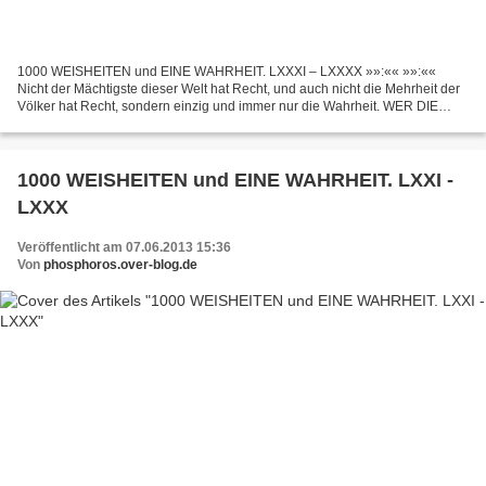
1000 WEISHEITEN und EINE WAHRHEIT. LXXXI – LXXXX »»:«« »»:««
Nicht der Mächtigste dieser Welt hat Recht, und auch nicht die Mehrheit der
Völker hat Recht, sondern einzig und immer nur die Wahrheit. WER DIE
WAHRHEIT HASST, DER IST DADURCH GERICHTET UND...
1000 WEISHEITEN und EINE WAHRHEIT. LXXI -
LXXX
Veröffentlicht am 07.06.2013 15:36
Von
phosphoros.over-blog.de