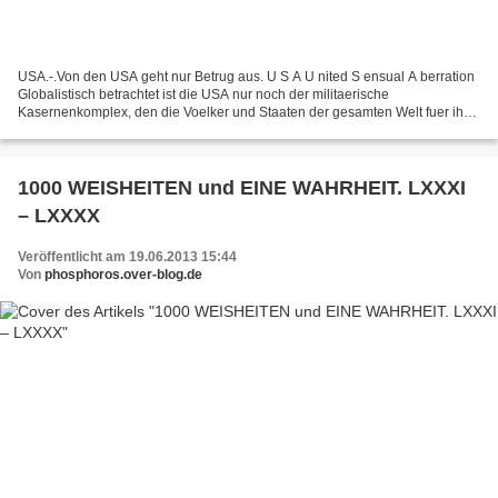
USA.-.Von den USA geht nur Betrug aus. U S A U nited S ensual A berration
Globalistisch betrachtet ist die USA nur noch der militaerische
Kasernenkomplex, den die Voelker und Staaten der gesamten Welt fuer ihre
Sicherheit zu finanzieren haben. Mit anderen...
1000 WEISHEITEN und EINE WAHRHEIT. LXXXI
– LXXXX
Veröffentlicht am 19.06.2013 15:44
Von
phosphoros.over-blog.de