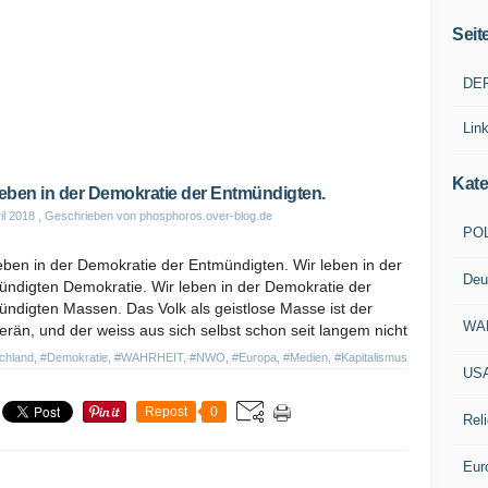
Seit
DE
Lin
Kate
leben in der Demokratie der Entmündigten.
il 2018
, Geschrieben von phosphoros.over-blog.de
POL
eben in der Demokratie der Entmündigten. Wir leben in der
Deu
ündigten Demokratie. Wir leben in der Demokratie der
ndigten Massen. Das Volk als geistlose Masse ist der
WA
rän, und der weiss aus sich selbst schon seit langem nicht
chland
,
#Demokratie
,
#WAHRHEIT
,
#NWO
,
#Europa
,
#Medien
,
#Kapitalismus
US
Repost
0
Reli
Eur