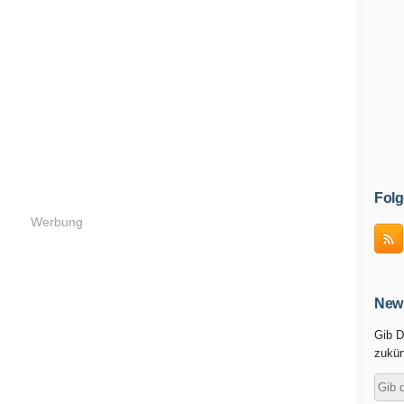
Folg
Werbung
News
Gib D
zukün