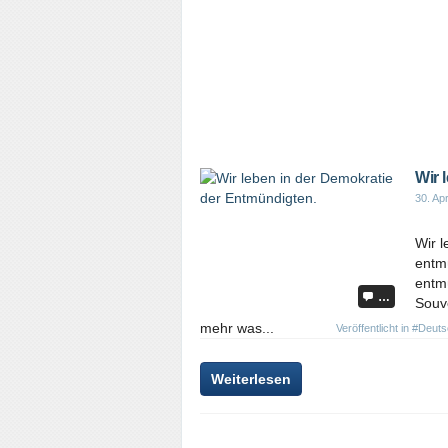
Wir 
30. Apr
Wir l
entm
entmü
…
Souve
mehr was...
Veröffentlicht in
#Deuts
Weiterlesen