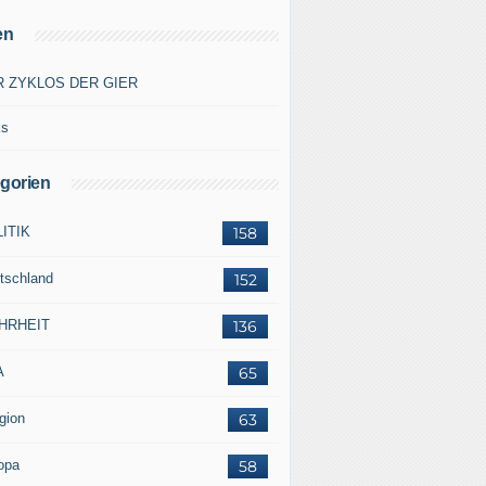
en
R ZYKLOS DER GIER
ks
gorien
ITIK
158
tschland
152
HRHEIT
136
A
65
gion
63
opa
58