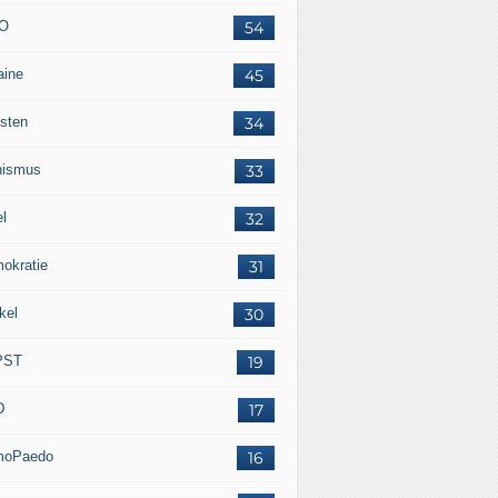
O
54
aine
45
isten
34
nismus
33
el
32
okratie
31
kel
30
PST
19
D
17
moPaedo
16