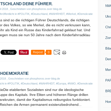
TSCHLAND DEINE FÜHRER.
NW
il 2018
, Geschrieben von phosphoros.over-blog.de
eröffentlicht in
#POLITIK
,
#Deutschland
,
#WAHRHEIT
,
#Merkel
,
#Demokratie
Ukr
s sind so die richtigen Führer Deutschlands, die richtigen
r des Volkes, so wie Merkel, die es nicht verknusen kann,
Chr
ihr als Kind ein Russe das Kinderfahrrad geklaut hat. Und
egen muss sie nun 50 Jahre nach dem Kinderfahrradklau
Zio
Bib
Repost
0
Dem
Mer
CHDEMOKRATIE
 2018
, Geschrieben von phosphoros.over-blog.de
PA
icht in
#POLITIK
,
#Deutschland
,
#WAHRHEIT
,
#Europa
,
#NWO
,
#Demokratie
eDie etablierten Sozialisten sind nur die ideologische
BR
uppe des Kapitals. Ihre Eliten und höheren Ränge drillen
tsrekruten, damit der Kapitalismus reibungslos funktioniert.
Ho
 Reichen die Armen permanent existenzbedrohend...