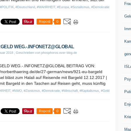
Fra
#POLITIK
,
#Deutschland
,
#WAHRHEIT
,
#Europa
,
#Sozialismus
,
#Demokratie
Gel
Repost
0
Imm
Kar
GELD WEG.-.INFONETZ@GLOBAL
nuar 2018
, Geschrieben von phosphoros.over-blog.de
gen
GELD WEG.-.INFONETZ@GLOBAL BEITRAG VON:
IS
://norberthaering.de/de/27-german/news/921-eu-bargeld
el bläst zum Halali auf Reisende mit Bargeld 12.12.2017 |
Psy
it Bargeld in den Taschen auf Reisen geht, muss künftig
HRHEIT
,
#NWO
,
#Zionismus
,
#Demokratie
,
#Wirtschaft
,
#Kapitalismus
,
#Geld
Put
Enj
Repost
0
Kri
Ma