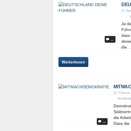
DEU
17. Apr
V
Ja da
Führe
dass 
…
desw
die...
Weiterlesen
MITMA
22. Februar
Veröffentl
Demokrati
Söldnertr
die Arbei
…
Dass die