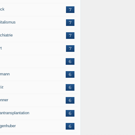
ck
7
italismus
7
chiatrie
7
rt
7
6
rmann
6
tiz
6
nner
6
antransplantation
6
genhuber
6