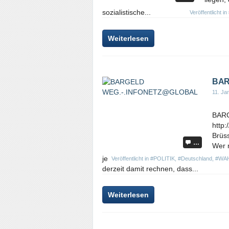
sozialistische...
Veröffentlicht in
Weiterlesen
BAR
11. Ja
BAR
http
Brüss
…
Wer m
je
Veröffentlicht in
#POLITIK
,
#Deutschland
,
#WA
derzeit damit rechnen, dass...
Weiterlesen