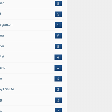
uen
5
d
5
igranten
5
ma
5
der
5
LAM
4
cho
4
in
4
oyThisLife
3
eg
3
as
3