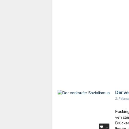
Der ve
2. Februa
Fucking
verrate
Brücken
…
liegen,