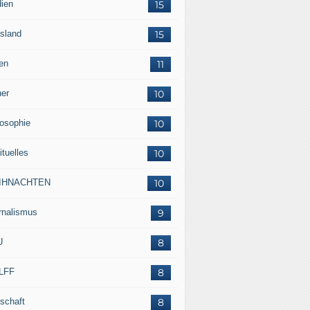
ien
15
sland
15
en
11
her
10
losophie
10
ituelles
10
IHNACHTEN
10
rnalismus
9
U
8
LFF
8
tschaft
8