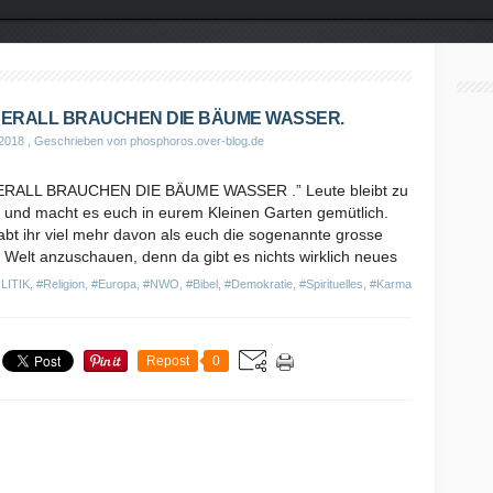
ERALL BRAUCHEN DIE BÄUME WASSER.
 2018
, Geschrieben von phosphoros.over-blog.de
ERALL BRAUCHEN DIE BÄUME WASSER .” Leute bleibt zu
 und macht es euch in eurem Kleinen Garten gemütlich.
bt ihr viel mehr davon als euch die sogenannte grosse
 Welt anzuschauen, denn da gibt es nichts wirklich neues
LITIK
,
#Religion
,
#Europa
,
#NWO
,
#Bibel
,
#Demokratie
,
#Spirituelles
,
#Karma
Repost
0