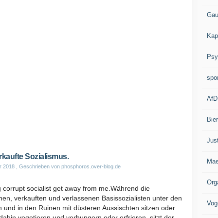
Gau
Kap
Psy
spo
AfD
Bie
Jus
rkaufte Sozialismus.
Mae
r 2018
, Geschrieben von phosphoros.over-blog.de
Org
 corrupt socialist get away from me.Während die
nen, verkauften und verlassenen Basissozialisten unter den
Vog
 und in den Ruinen mit düsteren Aussischten sitzen oder
 dahin vegetieren und verhungern oder erfrieren, sitzt der