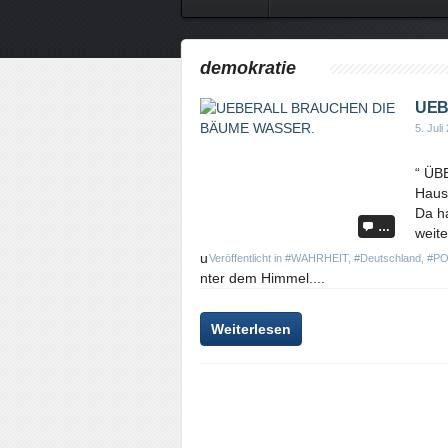
demokratie
UEB
5. Juli
“ ÜB
Haus
Da ha
…
weite
u
Veröffentlicht in
#WAHRHEIT
,
#Deutschland
,
#PO
nter dem Himmel....
Weiterlesen