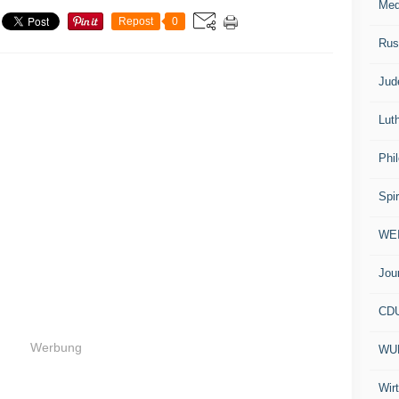
Med
Repost
0
Rus
Jud
Lut
Phi
Spir
WE
Jou
CD
Werbung
WU
Wir