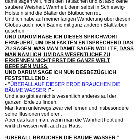
damit sagen will, nicht den Tatsachen und ist also keine
saubere Weisheit, Wahrheit, denn selbst in Schleswig-
Holstein sind die Blätter der Blutbuchen rot.
Und ich habe auf meiner langen Wanderung über diesen
Globus auch noch Bäume mit ganz anderen Blattfarben
gesehen.
UND DARUM HABE ICH DIESES SPRICHWORT
ERNEUERT, UM DEN FAKTEN ENTSPRECHEND DAS
ZU SAGEN, WAS MAN DAMIT SAGEN WOLLTE,
DASS
MAN NÄMLICH, UM DAS WESENTLICHE ZU
ERKENNEN NICHT ERST DIE GANZE WELT
BEREISEN MUSS.
UND DARUM SAGE ICH NUN DESBEZÜGLICH
FESTSTELLEND.:
- “
ÜBERALL AUF DIESER ERDE BRAUCHEN DIE
BÄUME WASSER.!
”
-
Und also gibt es nichts wesentlich anderes auf der
ganzen Erde zu finden.
Man kann unterwegs zwar viel lernen und insbesondere
seine Illusionen verlieren.
Aber das kann man, wenn man die Wahrheit liebt und
wirklich wissen will, auch zu Haus.
ÜBERALL BRAUCHEN DIE BÄUME WASSER.”
“