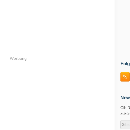
Werbung
Folg
News
Gib D
zukün