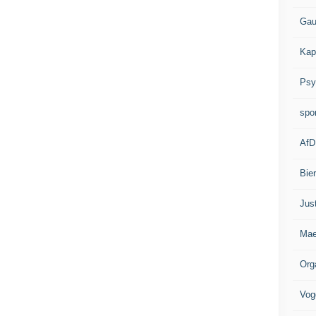
Gau
Kap
Psy
spo
AfD
Bie
Jus
Mae
Org
Vog