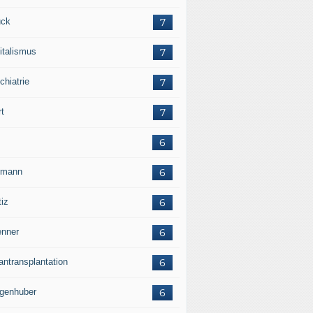
ck
7
italismus
7
chiatrie
7
rt
7
6
rmann
6
tiz
6
nner
6
antransplantation
6
genhuber
6