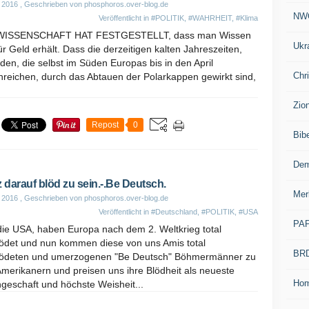
l 2016
, Geschrieben von phosphoros.over-blog.de
NW
Veröffentlicht in
#POLITIK
,
#WAHRHEIT
,
#Klima
WISSENSCHAFT HAT FESTGESTELLT, dass man Wissen
Ukr
ür Geld erhält. Dass die derzeitigen kalten Jahreszeiten,
den, die selbst im Süden Europas bis in den April
Chr
nreichen, durch das Abtauen der Polarkappen gewirkt sind,
Zio
Repost
0
Bib
Dem
z darauf blöd zu sein.-.Be Deutsch.
Mer
l 2016
, Geschrieben von phosphoros.over-blog.de
Veröffentlicht in
#Deutschland
,
#POLITIK
,
#USA
PA
die USA, haben Europa nach dem 2. Weltkrieg total
lödet und nun kommen diese von uns Amis total
BR
lödeten und umerzogenen "Be Deutsch" Böhmermänner zu
merikanern und preisen uns ihre Blödheit als neueste
Ho
geschaft und höchste Weisheit...