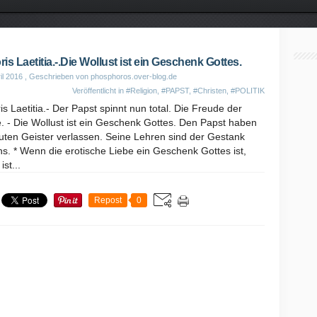
is Laetitia.-.Die Wollust ist ein Geschenk Gottes.
il 2016
, Geschrieben von phosphoros.over-blog.de
Veröffentlicht in
#Religion
,
#PAPST
,
#Christen
,
#POLITIK
s Laetitia.- Der Papst spinnt nun total. Die Freude der
. - Die Wollust ist ein Geschenk Gottes. Den Papst haben
uten Geister verlassen. Seine Lehren sind der Gestank
s. * Wenn die erotische Liebe ein Geschenk Gottes ist,
ist...
Repost
0