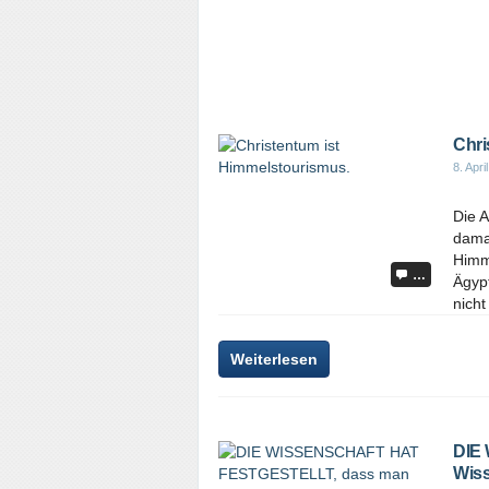
Chri
8. Apri
Die 
dama
Himm
…
Ägyp
nicht
Weiterlesen
DIE
Wiss