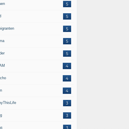
uen
5
d
5
igranten
5
ma
5
der
5
LAM
4
cho
4
in
4
oyThisLife
3
eg
3
as
3