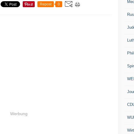
Med
Repost
0
Rus
Jud
Lut
Phi
Spir
WE
Jou
CD
Werbung
WU
Wir