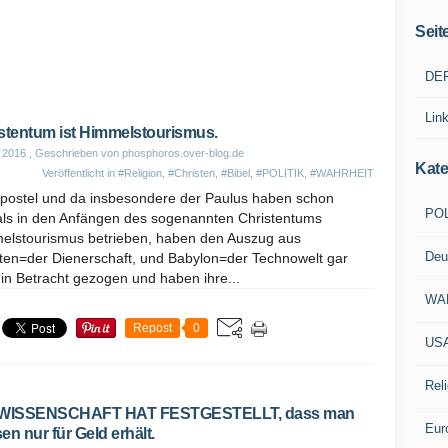
Seit
DE
Lin
stentum ist Himmelstourismus.
l 2016
, Geschrieben von phosphoros.over-blog.de
Kate
Veröffentlicht in
#Religion
,
#Christen
,
#Bibel
,
#POLITIK
,
#WAHRHEIT
Apostel und da insbesondere der Paulus haben schon
POL
ls in den Anfängen des sogenannten Christentums
elstourismus betrieben, haben den Auszug aus
Deu
ten=der Dienerschaft, und Babylon=der Technowelt gar
 in Betracht gezogen und haben ihre...
WA
Repost
0
US
Reli
 WISSENSCHAFT HAT FESTGESTELLT, dass man
Eur
en nur für Geld erhält.