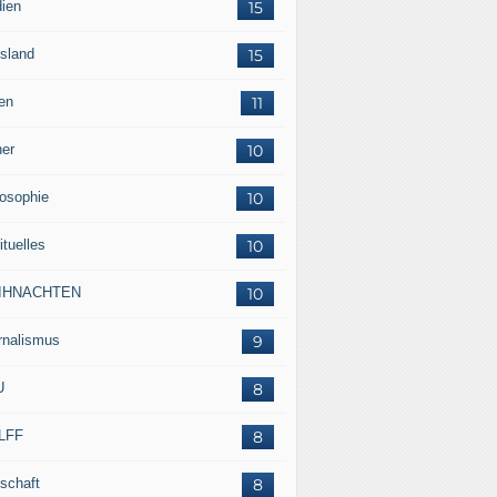
ien
15
sland
15
en
11
her
10
losophie
10
ituelles
10
IHNACHTEN
10
rnalismus
9
U
8
LFF
8
tschaft
8