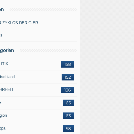
en
R ZYKLOS DER GIER
ks
gorien
ITIK
158
tschland
152
HRHEIT
136
A
65
gion
63
opa
58