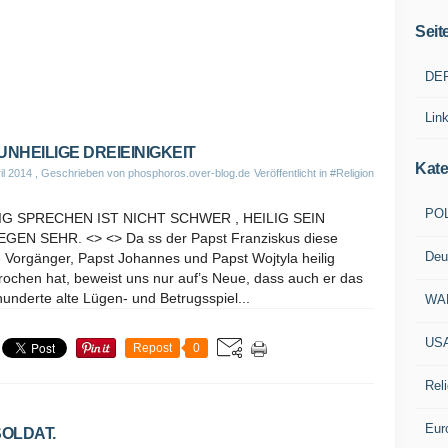
Seit
DE
Lin
 UNHEILIGE DREIEINIGKEIT
Kate
il 2014
, Geschrieben von phosphoros.over-blog.de
Veröffentlicht in
#Religion
POL
IG SPRECHEN IST NICHT SCHWER , HEILIG SEIN
GEN SEHR. <> <> Da ss der Papst Franziskus diese
Deu
 Vorgänger, Papst Johannes und Papst Wojtyla heilig
ochen hat, beweist uns nur auf’s Neue, dass auch er das
underte alte Lügen- und Betrugsspiel...
WA
US
Repost
0
Reli
Eur
OLDAT.