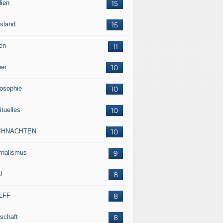
ien
15
sland
15
en
11
her
10
losophie
10
ituelles
10
IHNACHTEN
10
rnalismus
9
U
8
LFF
8
tschaft
8