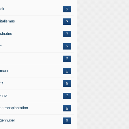
ck
7
italismus
7
chiatrie
7
rt
7
6
rmann
6
tiz
6
nner
6
antransplantation
6
genhuber
6