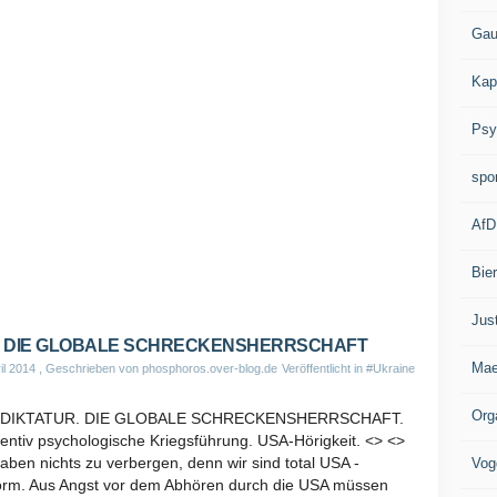
Gau
Kap
Psy
spo
AfD
Bie
Jus
 DIE GLOBALE SCHRECKENSHERRSCHAFT
Mae
il 2014
, Geschrieben von phosphoros.over-blog.de
Veröffentlicht in
#Ukraine
Org
-DIKTATUR. DIE GLOBALE SCHRECKENSHERRSCHAFT.
entiv psychologische Kriegsführung. USA-Hörigkeit. <> <>
aben nichts zu verbergen, denn wir sind total USA -
Vog
orm. Aus Angst vor dem Abhören durch die USA müssen