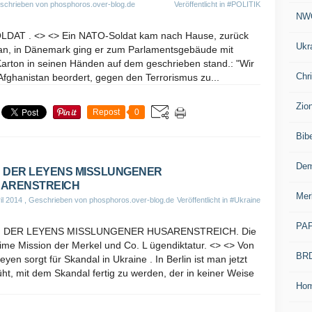
schrieben von phosphoros.over-blog.de
Veröffentlicht in
#POLITIK
NW
AT . <> <> Ein NATO-Soldat kam nach Hause, zurück
Ukr
an, in Dänemark ging er zum Parlamentsgebäude mit
arton in seinen Händen auf dem geschrieben stand.: "Wir
Chr
fghanistan beordert, gegen den Terrorismus zu...
Zio
Repost
0
Bib
Dem
 DER LEYENS MISSLUNGENER
ARENSTREICH
Mer
il 2014
, Geschrieben von phosphoros.over-blog.de
Veröffentlicht in
#Ukraine
PA
N DER LEYENS MISSLUNGENER HUSARENSTREICH. Die
ime Mission der Merkel und Co. L ügendiktatur. <> <> Von
BR
eyen sorgt für Skandal in Ukraine . In Berlin ist man jetzt
t, mit dem Skandal fertig zu werden, der in keiner Weise
Ho