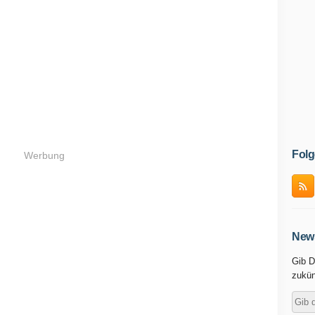
Folg
Werbung
News
Gib D
zukün