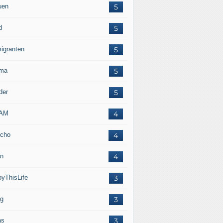
uen
5
d
5
igranten
5
ma
5
der
5
LAM
4
cho
4
in
4
oyThisLife
3
eg
3
as
3