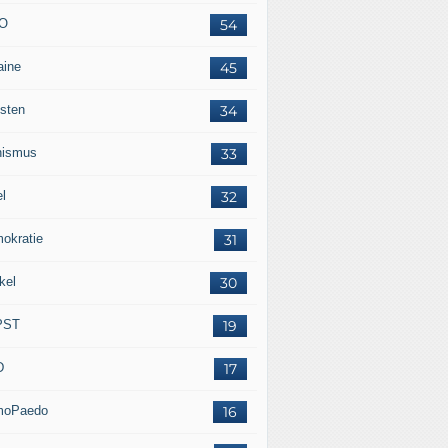
O
54
aine
45
isten
34
nismus
33
el
32
okratie
31
kel
30
PST
19
D
17
moPaedo
16