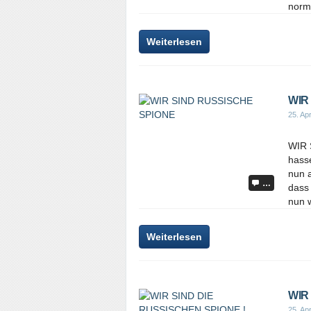
norma
Weiterlesen
WIR
25. Apr
WIR 
hasse
nun a
…
dass 
nun w
Weiterlesen
WIR
25. Apr