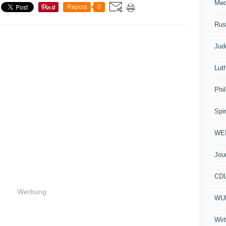
Med
Repost
0
Rus
Jud
Lut
Phi
Spir
WE
Jou
CD
Werbung
WU
Wir