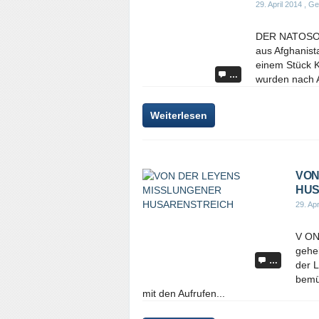
29. April 2014
, Ge
DER NATOSOLD
aus Afghanist
einem Stück K
…
wurden nach A
Weiterlesen
VON
HUS
29. Apr
V O
gehe
…
der L
bemüh
mit den Aufrufen...