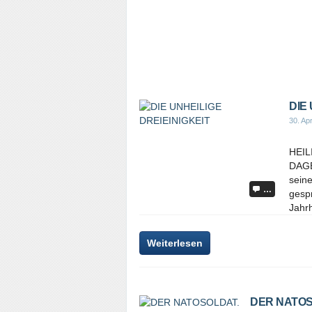
DIE
30. Apr
HEIL
DAGE
seine
…
gespr
Jahrh
Weiterlesen
DER NATOS