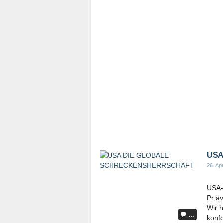
USA
26. Apr
USA
Pr äv
Wir h
…
konf