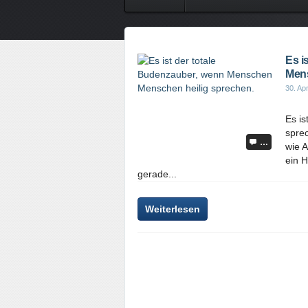
Es i
Mens
30. Apr
Es i
spre
…
wie A
ein H
gerade...
Weiterlesen