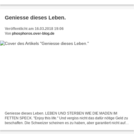
man die Wahrheit nicht will, was...
Geniesse dieses Leben.
Veröffentlicht am 16.03.2018 19:06
Von
phosphoros.over-blog.de
Geniesse dieses Leben. LEBEN UND STERBEN WIE DIE MADEN IM
FETTEN SPECK. "Enjoy this life." Und vergiss nicht das dafür nötige Geld zu
beschaffen. Die Schweizer scheinen es zu haben, aber garantiert nicht auf
dem Wege des guten Karmas. "Enjoy this life"...