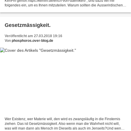
KenFm gehört https://kenfm.de/erich-von-daeniken/ , und dazu fiel mir
folgendes ein, um es Ihnen mitzuteilen. Warum sollten die Ausserirdischen
den Irdischen wohlgesonnen sein? Die Ausserirdischen...
Gesetzmässigkeit.
Veröffentlicht am 27.03.2018 19:16
Von
phosphoros.over-blog.de
Wer Existenz, wer Materie will, den wird es zwangsläufig in die Finsternis
ziehen. Das ist Gesetzmässigkeit. Also wenn man die Wahrheit nicht will,
was will man dann als Mensch im Dieseits als auch im Jenseits?Und wenn