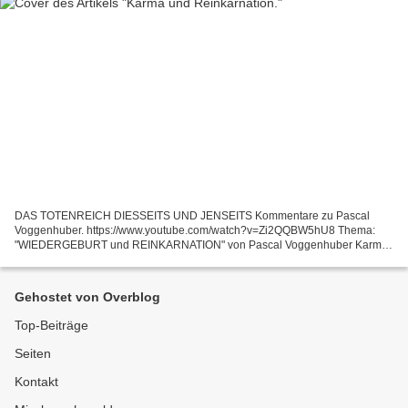
DAS TOTENREICH DIESSEITS UND JENSEITS Kommentare zu Pascal
Voggenhuber. https://www.youtube.com/watch?v=Zi2QQBW5hU8 Thema:
"WIEDERGEBURT und REINKARNATION" von Pascal Voggenhuber Karma
und Reinkarnation. Wer von euch Reinkarnationstänzern, glaubt denn...
Gehostet von Overblog
Top-Beiträge
Seiten
Kontakt