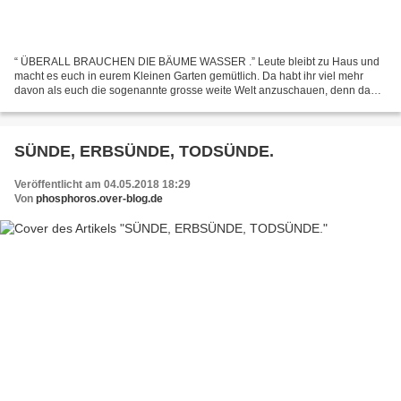
“ ÜBERALL BRAUCHEN DIE BÄUME WASSER .” Leute bleibt zu Haus und
macht es euch in eurem Kleinen Garten gemütlich. Da habt ihr viel mehr
davon als euch die sogenannte grosse weite Welt anzuschauen, denn da
gibt es nichts wirklich neues unter dem Himmel....
SÜNDE, ERBSÜNDE, TODSÜNDE.
Veröffentlicht am 04.05.2018 18:29
Von
phosphoros.over-blog.de