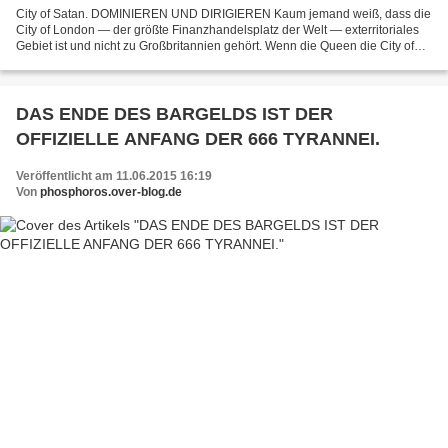
City of Satan. DOMINIEREN UND DIRIGIEREN Kaum jemand weiß, dass die
City of London — der größte Finanzhandelsplatz der Welt — exterritoriales
Gebiet ist und nicht zu Großbritannien gehört. Wenn die Queen die City of
London — im Volksmund „Square Mile“...
DAS ENDE DES BARGELDS IST DER
OFFIZIELLE ANFANG DER 666 TYRANNEI.
Veröffentlicht am 11.06.2015 16:19
Von
phosphoros.over-blog.de