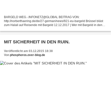
BARGELD WEG.-.INFONETZ@GLOBAL BEITRAG VON:
http://norberthaering.de/de/27-german/news/921-eu-bargeld Brüssel bläst
zum Halali auf Reisende mit Bargeld 12.12.2017 | Wer mit Bargeld in den
Taschen auf Reisen geht, muss künftig jederzeit damit rechnen, dass...
MIT SICHERHEIT IN DEN RUIN.
Veröffentlicht am 03.12.2015 18:38
Von
phosphoros.over-blog.de