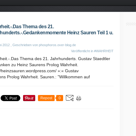
heit.-.Das Thema des 21.
hunderts.-.Gedankenmomente Heinz Sauren Teil 1 u.
ni 2012
, Geschrieben von phosphoros.over-blog.de
Veröffentlicht in
#WAHRHEIT
heit.-.Das Thema des 21. Jahrhunderts. Gustav Staedtler
nken zu Heinz Saurens Prolog Wahrheit.
://heinzsauren.wordpress.com/ »:« Gustav
ens Prolog Wahrheit. Sauren.: "Willkommen auf
Repost
0