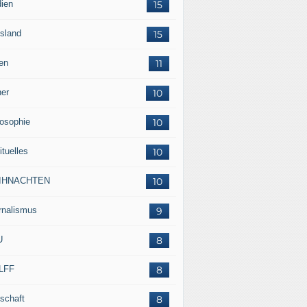
ien
15
sland
15
en
11
her
10
losophie
10
ituelles
10
IHNACHTEN
10
rnalismus
9
U
8
LFF
8
tschaft
8