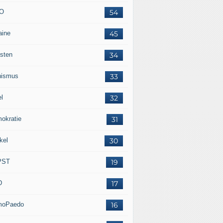
O
54
aine
45
isten
34
nismus
33
el
32
okratie
31
kel
30
PST
19
D
17
moPaedo
16