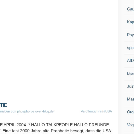
Gau
Kap
Psy
spo
AfD
Bie
Jus
Mae
TIE
rieben von phosphoros.over-blog.de
Veröffentlicht in
#USA
Org
E APRIL 2004. * HALLO TALKPEOPLE HALLO FREUNDE
Vog
ine fast 2000 Jahre alte Prophetie besagt, dass die USA