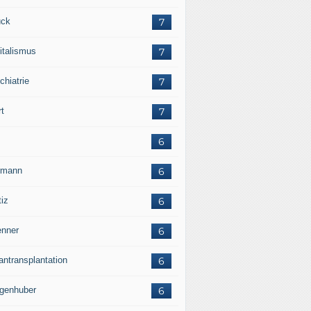
ck
7
italismus
7
chiatrie
7
rt
7
6
rmann
6
tiz
6
nner
6
antransplantation
6
genhuber
6