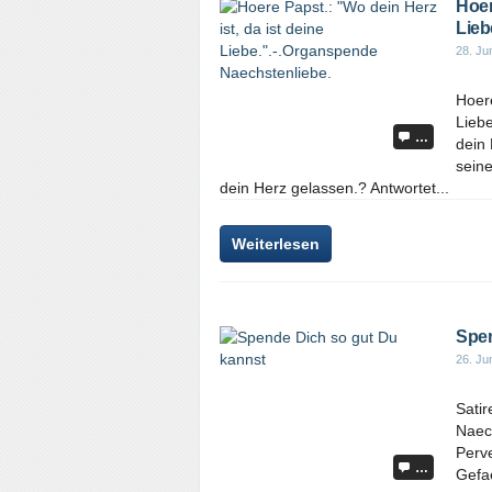
Hoer
Lieb
28. Ju
Hoere
Lieb
…
dein 
sein
dein Herz gelassen.? Antwortet...
Weiterlesen
Spen
26. Ju
Satir
Naec
Perve
…
Gefae