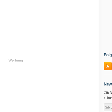
Folg
Werbung
News
Gib D
zukün