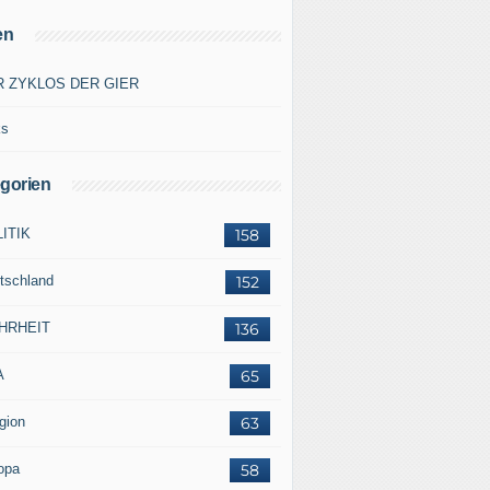
en
R ZYKLOS DER GIER
ks
gorien
ITIK
158
tschland
152
HRHEIT
136
A
65
gion
63
opa
58