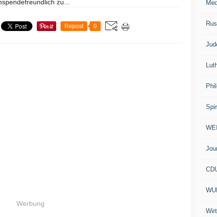
spendefreundlich zu...
Med
Rus
Repost
0
Jud
Lut
Phi
Spir
WE
Jou
CD
WU
Werbung
Wir