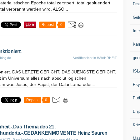
erialistischen Epoche total zerstoert, total gepluendert
Fra
tal verbrannt werden wird, ALSO...
Gel
Repost
0
Imm
Kar
ktioniert.
gen
blog.de
Veröffentlicht in
#WAHRHEIT
IS
nktioniert. DAS LETZTE GERICHT. DAS JUENGSTE GERICHT.
rt im Universum alles nach absolut logischen
m was Jesus, der Papst, der Dalai Lama oder...
Psy
Put
Repost
0
Enj
Kri
heit.-.Das Thema des 21.
rhunderts.-.GEDANKENMOMENTE Heinz Sauren
Ma
ni 2012
, Geschrieben von phosphoros.over-blog.de