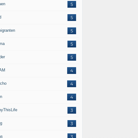
uen
5
d
5
igranten
5
ma
5
der
5
LAM
4
cho
4
in
4
oyThisLife
3
eg
3
as
3