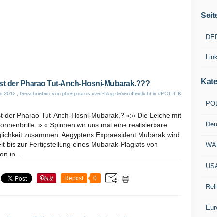
Seit
DE
Lin
Kate
st der Pharao Tut-Anch-Hosni-Mubarak.???
ni 2012
, Geschrieben von phosphoros.over-blog.de
Veröffentlicht in
#POLITIK
POL
st der Pharao Tut-Anch-Hosni-Mubarak.? »:« Die Leiche mit
Deu
onnenbrille. »:« Spinnen wir uns mal eine realisierbare
lichkeit zusammen. Aegyptens Expraesident Mubarak wird
it bis zur Fertigstellung eines Mubarak-Plagiats von
WA
en in...
US
Repost
0
Reli
Eur