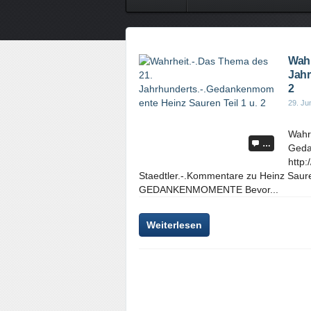
Wahr
Jahr
2
29. Ju
Wahr
…
Geda
http
Staedtler.-.Kommentare zu Heinz Saur
GEDANKENMOMENTE Bevor...
Weiterlesen