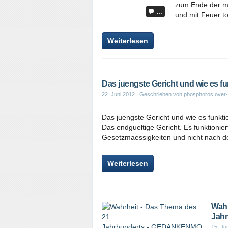
zum Ende der mat
…
und mit Feuer to
Weiterlesen
Das juengste Gericht und wie es fun
22. Juni 2012
, Geschrieben von phosphoros.over-
Das juengste Gericht und wie es fu
Das endgueltige Gericht. Es funktionie
Gesetzmaessigkeiten und nicht nach de
Weiterlesen
Wahr
Jah
15. Ju