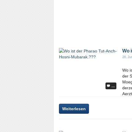
Wo i
28. Ju
Wo i
der S
Moeg
…
derze
Aerzt
Weiterlesen