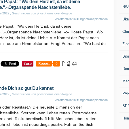
e Papst.: "Wo dein Herz ist, da ist deine
NW
e.".-.Organspende Naechstenliebe.
ni 2012
, Geschrieben von phosphoros.over-blog.de
Ukr
Veröffentlicht in
#Organtransplantation
 Papst.: "Wo dein Herz ist, da ist deine
Chr
e.".-.Organspende Naechstenliebe. »:« Hoere Papst.: Wo
Herz ist, da ist deine Liebe. »:« Kommt der Papst nach
em Tode am Himmelstor an. Fragt Petrus ihn.: “Wo hast du
Zio
Bib
Repost
0
Dem
Mer
de Dich so gut Du kannst
PA
ni 2012
, Geschrieben von phosphoros.over-blog.de
Veröffentlicht in
#Organtransplantation
BR
e oder Realitaet.? Die neueste Dimension der
hstenliebe. Sterben kann Leben retten. Postmoderne
Ho
rsitaet. Risikobereitschaft hilft Menschenleben retten.-.
hrlich leben ist neuerdings positiv. Fahren Sie Sich