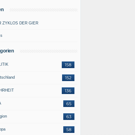
en
R ZYKLOS DER GIER
ks
gorien
ITIK
158
tschland
152
HRHEIT
136
A
65
gion
63
opa
58