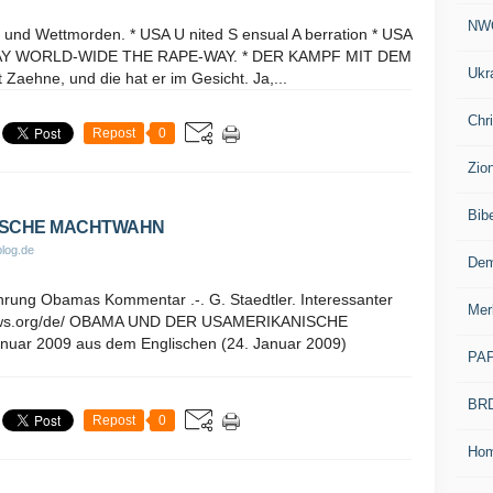
NW
n und Wettmorden. * USA U nited S ensual A berration * USA
AY WORLD-WIDE THE RAPE-WAY. * DER KAMPF MIT DEM
Ukr
 Zaehne, und die hat er im Gesicht. Ja,...
Chr
Repost
0
Zio
Bib
ISCHE MACHTWAHN
log.de
Dem
hrung Obamas Kommentar .-. G. Staedtler. Interessanter
Mer
sws.org/de/ OBAMA UND DER USAMERIKANISCHE
uar 2009 aus dem Englischen (24. Januar 2009)
PA
BR
Repost
0
Ho