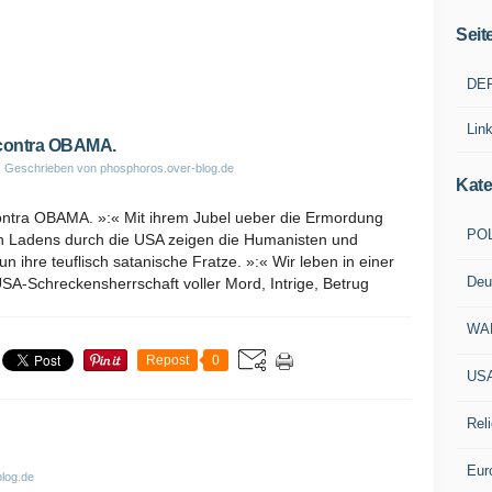
Seit
DE
Lin
ontra OBAMA.
, Geschrieben von phosphoros.over-blog.de
Kate
tra OBAMA. »:« Mit ihrem Jubel ueber die Ermordung
POL
 Ladens durch die USA zeigen die Humanisten und
un ihre teuflisch satanische Fratze. »:« Wir leben in einer
Deu
SA-Schreckensherrschaft voller Mord, Intrige, Betrug
WA
Repost
0
US
Reli
Eur
log.de