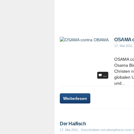
OSAMA c
17. Mai 2011
OSAMA con
Osama Bin
Christen n
…
globalen U
und...
Weiterlesen
Der Haifisch
17. Mai 2011
, Geschrieben von phosphoros.over-b