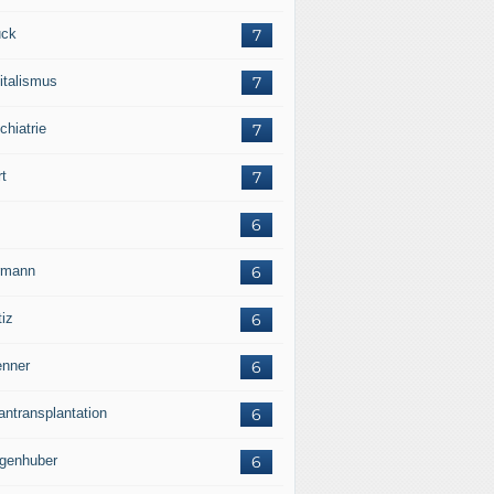
ck
7
italismus
7
chiatrie
7
rt
7
6
rmann
6
tiz
6
nner
6
antransplantation
6
genhuber
6