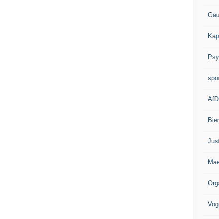
Gau
Kap
Psy
spo
AfD
Bie
Jus
Mae
Org
Vog