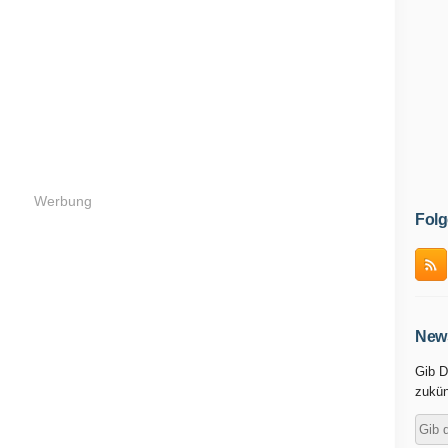
Werbung
Folg
News
Gib D
zukün