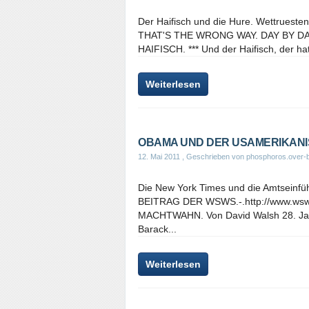
Der Haifisch und die Hure. Wettrueste
THAT'S THE WRONG WAY. DAY BY D
HAIFISCH. *** Und der Haifisch, der hat
Weiterlesen
OBAMA UND DER USAMERIKAN
12. Mai 2011
, Geschrieben von phosphoros.over-b
Die New York Times und die Amtseinfü
BEITRAG DER WSWS.-.http://www.w
MACHTWAHN. Von David Walsh 28. Jan
Barack...
Weiterlesen