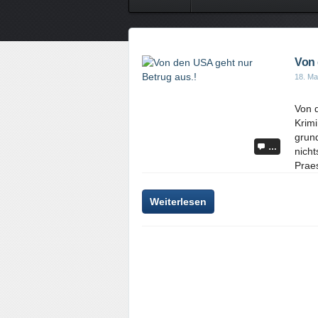
Von 
18. Ma
Von 
Krimi
grund
…
nicht
Prae
Weiterlesen