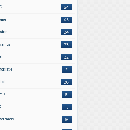
O
54
aine
45
isten
34
nismus
33
el
32
okratie
31
kel
30
PST
19
D
17
moPaedo
16