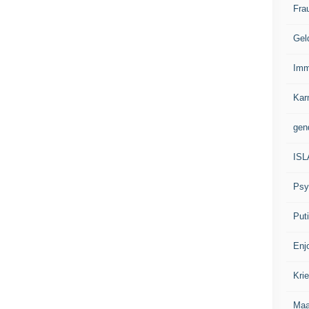
Fra
Gel
Imm
Kar
gen
IS
Psy
Put
Enj
Kri
Ma