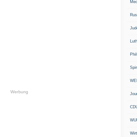
Med
Rus
Jud
Lut
Phi
Spir
WE
Werbung
Jou
CD
WU
Wir