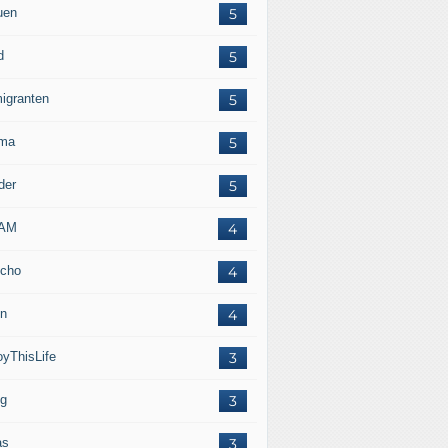
uen
5
d
5
igranten
5
ma
5
der
5
LAM
4
cho
4
in
4
oyThisLife
3
eg
3
as
3