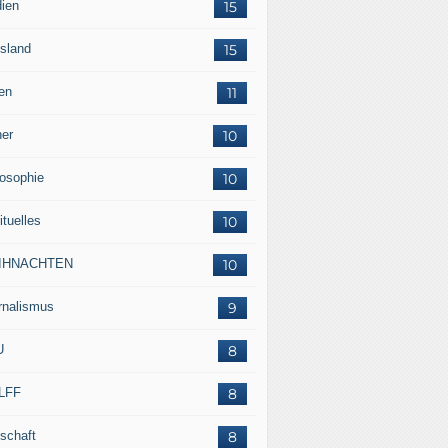
ien
15
sland
15
en
11
her
10
losophie
10
ituelles
10
IHNACHTEN
10
rnalismus
9
U
8
LFF
8
tschaft
8