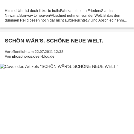
Himmelfahrt ist doch ticket to truth/Fahrkarte in den Frieden/Start ins
Nirwana/stairway to heaven/Abschied nehmen von der Welt.Ist das den
dummen Religioesen noch gar nicht aufgeleuchtet.? Und Abschied nehmen
von der Welt ist Abschied nehmen von Weib...
SCHÖN WÄR'S. SCHÖNE NEUE WELT.
Veröffentlicht am 22.07.2011 12:38
Von
phosphoros.over-blog.de