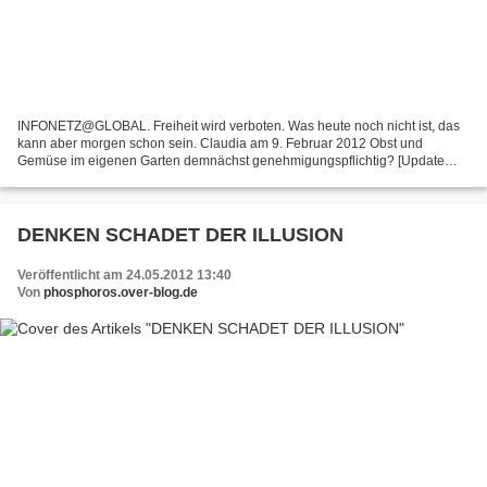
INFONETZ@GLOBAL. Freiheit wird verboten. Was heute noch nicht ist, das
kann aber morgen schon sein. Claudia am 9. Februar 2012 Obst und
Gemüse im eigenen Garten demnächst genehmigungspflichtig? [Update
12.2.11: Liebe Leute, ganz so schlimm ist / wird...
DENKEN SCHADET DER ILLUSION
Veröffentlicht am 24.05.2012 13:40
Von
phosphoros.over-blog.de