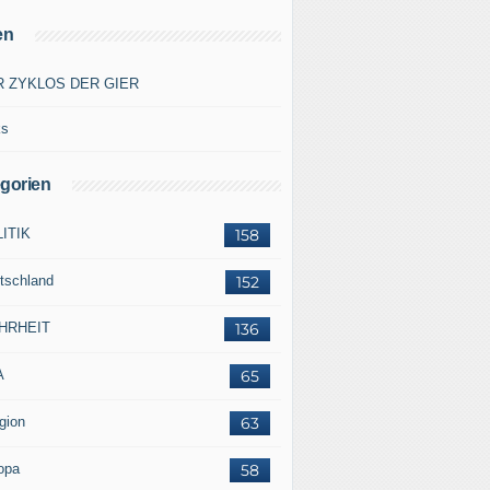
en
R ZYKLOS DER GIER
ks
gorien
ITIK
158
tschland
152
HRHEIT
136
A
65
gion
63
opa
58