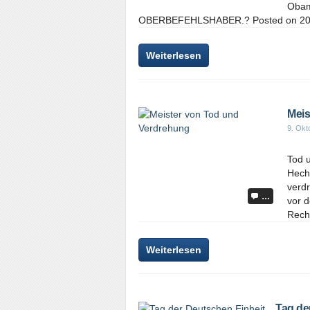
Obam
OBERBEFEHLSHABER.? Posted on 201
Weiterlesen
Meis
9. Okt
Tod u
Hecht
verd
…
vor 
Recht
Weiterlesen
Tag de