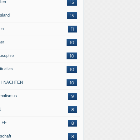
ien
15
sland
15
en
11
her
10
losophie
10
ituelles
10
IHNACHTEN
10
rnalismus
9
U
8
LFF
8
tschaft
8