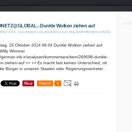
ONETZ@GLOBAL.-.Dunkle Wolken ziehen auf
tober 2014
, Geschrieben von phosphoros.over-blog.de
Veröffentlicht in
#USA
tag, 25 Oktober 2014 06:04 Dunkle Wolken ziehen auf
 Willy Wimmer .
//german.irib.ir/analysen/kommentare/item/269598-dunkle-
n-ziehen-auf <> <> Es macht fast keinen Unterschied, ob
die Bürger in unseren Staaten oder Regierungsvertreter...
Repost
0