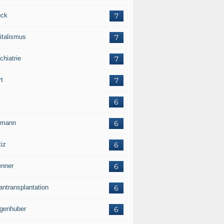
ck
7
italismus
7
chiatrie
7
rt
7
6
rmann
6
tiz
6
nner
6
antransplantation
6
genhuber
6