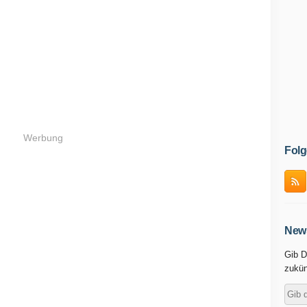
Werbung
Folg
News
Gib D
zukün