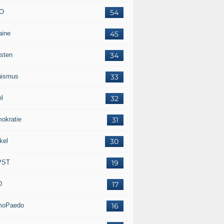
O
54
aine
45
isten
34
nismus
33
el
32
okratie
31
kel
30
PST
19
D
17
moPaedo
16