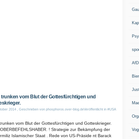
Gau
Kap
Psy
spo
AfD
Bie
Jus
trunken vom Blut der Gottesfürchtigen und
eskrieger.
Mae
tober 2014
, Geschrieben von phosphoros.over-blog.de
Veröffentlicht in
#USA
Org
runken vom Blut der Gottesfürchtigen und Gotteskrieger.
OBERBEFEHLSHABER. ! Strategie zur Bekämpfung der
Vog
rmiliz Islamischer Staat . Rede von US-Präside nt Barack