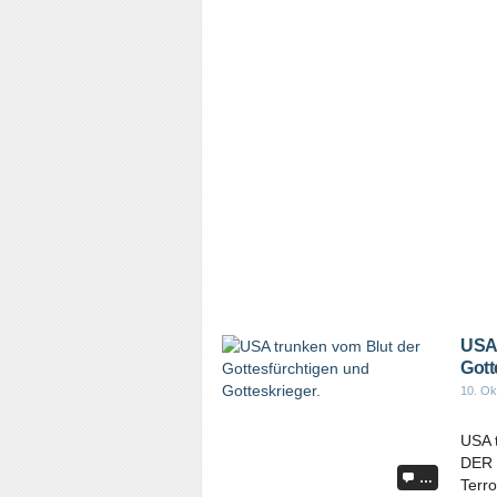
USA 
Gott
10. Ok
USA t
DER 
…
Terro