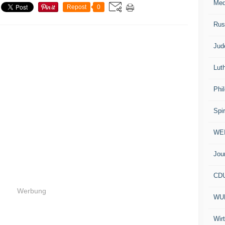
Med
Repost
0
Rus
Jud
Lut
Phi
Spir
WE
Jou
CD
Werbung
WU
Wir