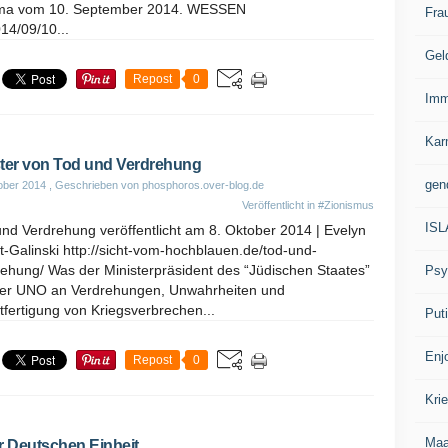
a vom 10. September 2014. WESSEN
Fra
4/09/10...
Gel
Repost
0
Imm
Kar
ter von Tod und Verdrehung
gen
ober 2014
, Geschrieben von phosphoros.over-blog.de
Veröffentlicht in
#Zionismus
IS
nd Verdrehung veröffentlicht am 8. Oktober 2014 | Evelyn
-Galinski http://sicht-vom-hochblauen.de/tod-und-
rehung/ Was der Ministerpräsident des “Jüdischen Staates”
Psy
der UNO an Verdrehungen, Unwahrheiten und
fertigung von Kriegsverbrechen...
Put
Enj
Repost
0
Kri
Ma
r Deutschen Einheit