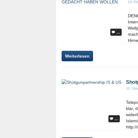
14. Ok
DEN
Inter
Welt
…
macht
Hirn
Weiterlesen
Shot
10. Okt
Telep
klar, 
widerl
…
Islam
http:/