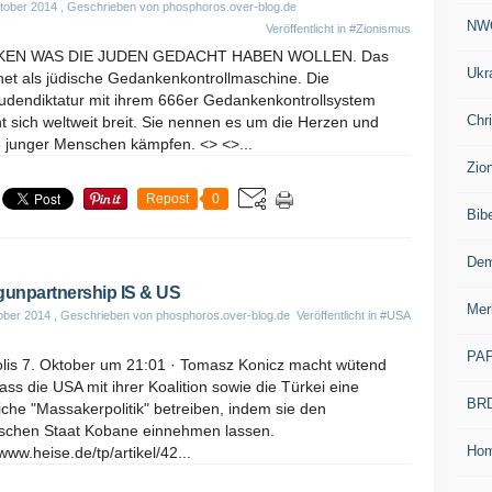
tober 2014
, Geschrieben von phosphoros.over-blog.de
NW
Veröffentlicht in
#Zionismus
KEN WAS DIE JUDEN GEDACHT HABEN WOLLEN. Das
Ukr
net als jüdische Gedankenkontrollmaschine. Die
judendiktatur mit ihrem 666er Gedankenkontrollsystem
Chr
 sich weltweit breit. Sie nennen es um die Herzen und
e junger Menschen kämpfen. <> <>...
Zio
Repost
0
Bib
Dem
gunpartnership IS & US
Mer
ober 2014
, Geschrieben von phosphoros.over-blog.de
Veröffentlicht in
#USA
PA
olis 7. Oktober um 21:01 · Tomasz Konicz macht wütend
dass die USA mit ihrer Koalition sowie die Türkei eine
BR
iche "Massakerpolitik" betreiben, indem sie den
ischen Staat Kobane einnehmen lassen.
Ho
/www.heise.de/tp/artikel/42...