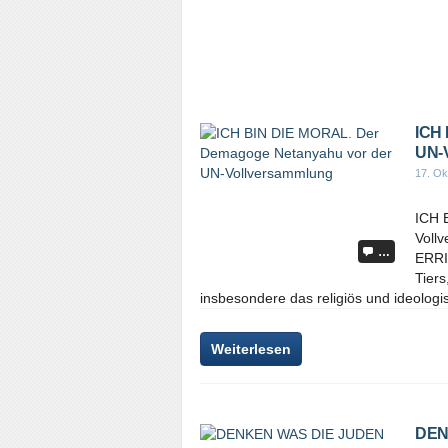
ICH 
UN-
17. Ok
ICH 
Voll
…
ERRI
Tiers
insbesondere das religiös und ideologis
Weiterlesen
DEN