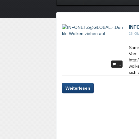
INF
28. Ok
Sams
Von:
http:
…
wolke
sich 
Weiterlesen