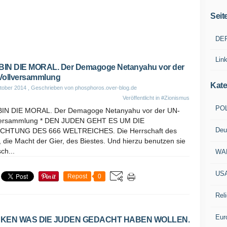
Seit
DE
Lin
BIN DIE MORAL. Der Demagoge Netanyahu vor der
Vollversammlung
Kate
tober 2014
, Geschrieben von phosphoros.over-blog.de
Veröffentlicht in
#Zionismus
POL
BIN DIE MORAL. Der Demagoge Netanyahu vor der UN-
versammlung * DEN JUDEN GEHT ES UM DIE
Deu
CHTUNG DES 666 WELTREICHES. Die Herrschaft des
, die Macht der Gier, des Biestes. Und hierzu benutzen sie
ch...
WA
US
Repost
0
Reli
Eur
KEN WAS DIE JUDEN GEDACHT HABEN WOLLEN.