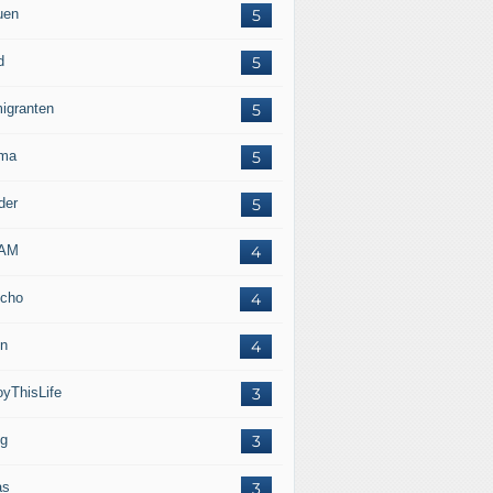
uen
5
d
5
igranten
5
ma
5
der
5
LAM
4
cho
4
in
4
oyThisLife
3
eg
3
as
3