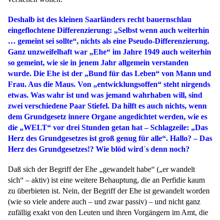
Deshalb ist des kleinen Saarländers recht bauernschlau
eingeflochtene Differenzierung: „Selbst wenn auch weiterhin
… gemeint sei sollte“, nichts als eine Pseudo-Differenzierung.
Ganz unzweifelhaft war „Ehe“ im Jahre 1949 auch weiterhin
so gemeint, wie sie in jenem Jahr allgemein verstanden
wurde. Die Ehe ist der „Bund für das Leben“ von Mann und
Frau. Aus die Maus. Von „entwicklungsoffen“ steht nirgends
etwas. Was wahr ist und was jemand wahrhaben will, sind
zwei verschiedene Paar Stiefel. Da hilft es auch nichts, wenn
dem Grundgesetz innere Organe angedichtet werden, wie es
die „WELT“ vor drei Stunden getan hat – Schlagzeile: „Das
Herz des Grundgesetzes ist groß genug für alle“. Hallo? – Das
Herz des Grundgesetzes!? Wie blöd wird´s denn noch?
Daß sich der Begriff der Ehe „gewandelt habe“ („er wandelt
sich“ – aktiv) ist eine weitere Behauptung, die an Perfidie kaum
zu überbieten ist. Nein, der Begriff der Ehe ist gewandelt worden
(wie so viele andere auch – und zwar passiv) – und nicht ganz
zufällig exakt von den Leuten und ihren Vorgängern im Amt, die