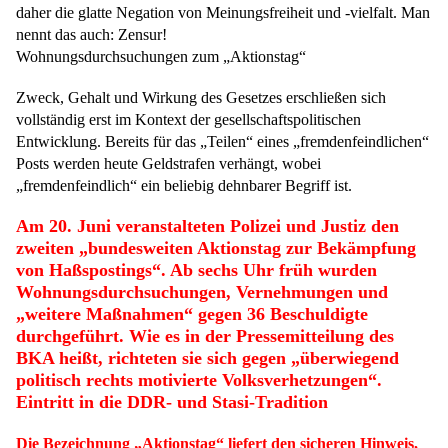
daher die glatte Negation von Meinungsfreiheit und -vielfalt. Man
nennt das auch: Zensur!
Wohnungsdurchsuchungen zum „Aktionstag“
Zweck, Gehalt und Wirkung des Gesetzes erschließen sich
vollständig erst im Kontext der gesellschaftspolitischen
Entwicklung. Bereits für das „Teilen“ eines „fremdenfeindlichen“
Posts werden heute Geldstrafen verhängt, wobei
„fremdenfeindlich“ ein beliebig dehnbarer Begriff ist.
Am 20. Juni veranstalteten Polizei und Justiz den
zweiten „bundesweiten Aktionstag zur Bekämpfung
von Haßspostings“. Ab sechs Uhr früh wurden
Wohnungsdurchsuchungen, Vernehmungen und
„weitere Maßnahmen“ gegen 36 Beschuldigte
durchgeführt. Wie es in der Pressemitteilung des
BKA heißt, richteten sie sich gegen „überwiegend
politisch rechts motivierte Volksverhetzungen“.
Eintritt in die DDR- und Stasi-Tradition
Die Bezeichnung „Aktionstag“ liefert den sicheren Hinweis,