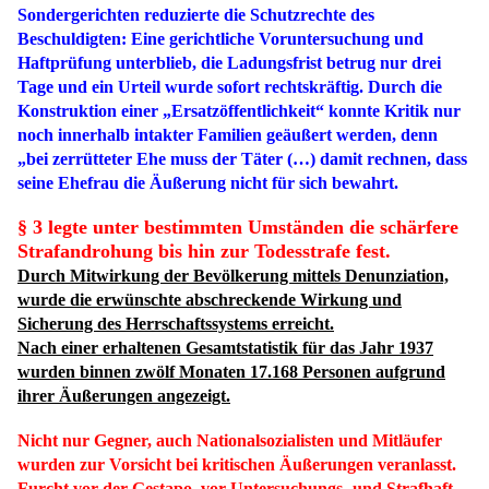
Sondergerichten reduzierte die Schutzrechte des
Beschuldigten: Eine gerichtliche Voruntersuchung und
Haftprüfung unterblieb, die Ladungsfrist betrug nur drei
Tage und ein Urteil wurde sofort rechtskräftig. Durch die
Konstruktion einer „Ersatzöffentlichkeit“ konnte Kritik nur
noch innerhalb intakter Familien geäußert werden, denn
„bei zerrütteter Ehe muss der Täter (…) damit rechnen, dass
seine Ehefrau die Äußerung nicht für sich bewahrt.
§ 3 legte unter bestimmten Umständen die schärfere
Strafandrohung bis hin zur Todesstrafe fest.
Durch Mitwirkung der Bevölkerung mittels Denunziation,
wurde die erwünschte abschreckende Wirkung und
Sicherung des Herrschaftssystems erreicht.
Nach einer erhaltenen Gesamtstatistik für das Jahr 1937
wurden binnen zwölf Monaten 17.168 Personen aufgrund
ihrer Äußerungen angezeigt.
Nicht nur Gegner, auch Nationalsozialisten und Mitläufer
wurden zur Vorsicht bei kritischen Äußerungen veranlasst.
Furcht vor der Gestapo, vor Untersuchungs- und Strafhaft