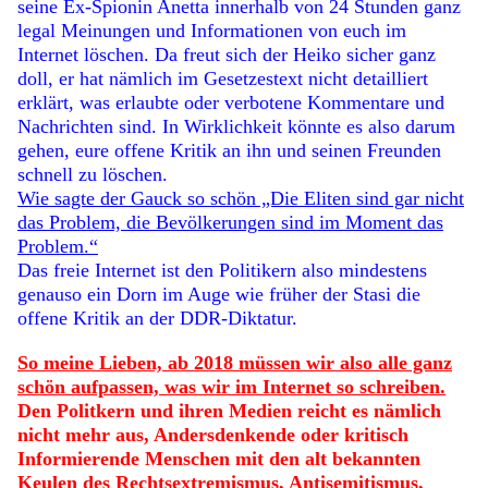
seine Ex-Spionin Anetta innerhalb von 24 Stunden ganz
legal Meinungen und Informationen von euch im
Internet löschen. Da freut sich der Heiko sicher ganz
doll, er hat nämlich im Gesetzestext nicht detailliert
erklärt, was erlaubte oder verbotene Kommentare und
Nachrichten sind. In Wirklichkeit könnte es also darum
gehen, eure offene Kritik an ihn und seinen Freunden
schnell zu löschen.
Wie sagte der Gauck so schön „Die Eliten sind gar nicht
das Problem, die Bevölkerungen sind im Moment das
Problem.“
Das freie Internet ist den Politikern also mindestens
genauso ein Dorn im Auge wie früher der Stasi die
offene Kritik an der DDR-Diktatur.
So meine Lieben, ab 2018 müssen wir also alle ganz
schön aufpassen, was wir im Internet so schreiben.
Den Politkern und ihren Medien reicht es nämlich
nicht mehr aus, Andersdenkende oder kritisch
Informierende Menschen mit den alt bekannten
Keulen des Rechtsextremismus, Antisemitismus,