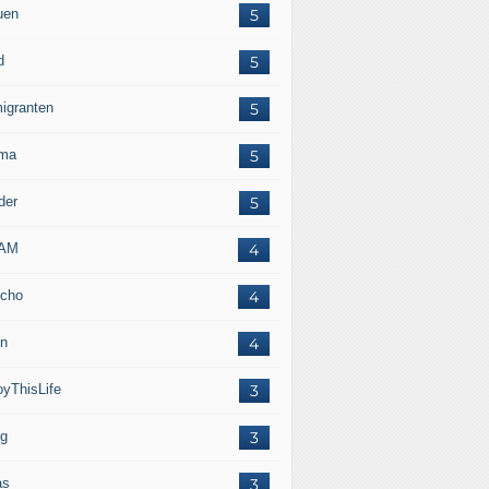
uen
5
d
5
igranten
5
ma
5
der
5
LAM
4
cho
4
in
4
oyThisLife
3
eg
3
as
3