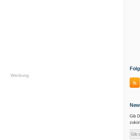
Folg
Werbung
News
Gib D
zukün