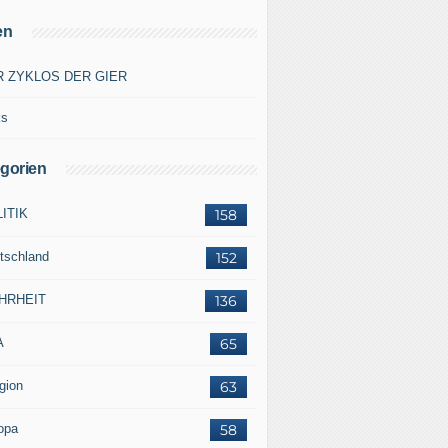
en
R ZYKLOS DER GIER
ks
gorien
ITIK
158
tschland
152
HRHEIT
136
A
65
gion
63
opa
58