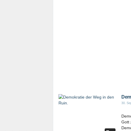
Demo
30. Se
Demo
Gott 
Demok