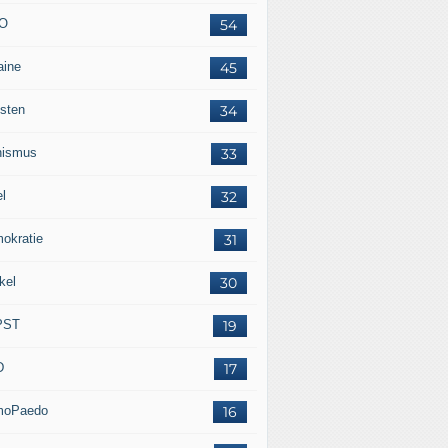
O
54
aine
45
isten
34
nismus
33
el
32
okratie
31
kel
30
PST
19
D
17
moPaedo
16