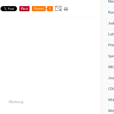
Med
Repost
0
Rus
Jud
Lut
Phi
Spir
WE
Jou
CD
WU
Werbung
Wir