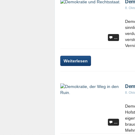
Demo
8. Okt
Demo
sinnl
verd
…
verst
Verni
Weiterlesen
Demo
8. Okt
Demo
Hofst
eigen
…
brauc
Mehrh