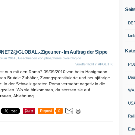
Seit
DE
Lin
Kate
NETZ@GLOBAL.-.Zigeuner - Im Auftrag der Sippe
bruar 2014
, Geschrieben von phosphoros.over-blog.de
POL
Veröffentlicht in
#POLITIK
ist nun mit den Roma? 09/09/2010 von beim Honigmann
Deu
sen Brutale Zuhälter, Zwangsprostituierte und neunjährige
: In der Schweiz geraten Roma vermehrt negativ in die
agzeilen. Wo sie hinkommen, da stossen sie auf
WA
rauen, Ablehnung...
US
Repost
0
Reli
Eur