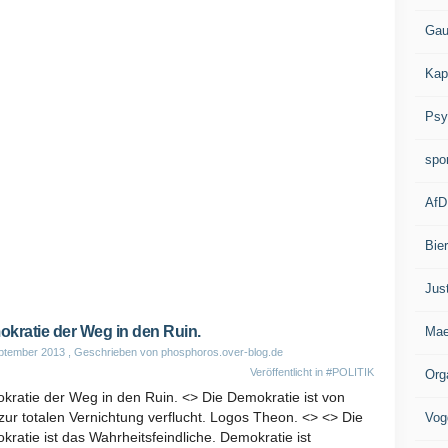
Gau
Kap
Psy
spo
AfD
Bie
Jus
kratie der Weg in den Ruin.
Mae
ptember 2013
, Geschrieben von phosphoros.over-blog.de
Veröffentlicht in
#POLITIK
Org
kratie der Weg in den Ruin. <> Die Demokratie ist von
zur totalen Vernichtung verflucht. Logos Theon. <> <> Die
Vog
ratie ist das Wahrheitsfeindliche. Demokratie ist