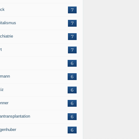
ck
7
italismus
7
chiatrie
7
rt
7
6
rmann
6
tiz
6
nner
6
antransplantation
6
genhuber
6