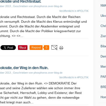
kratie und Rechtsstaat.
NW
ober 2013
, Geschrieben von phosphoros.over-blog.de
Veröffentlicht in
#POLITIK
Ukr
kratie und Rechtsstaat. Durch die Macht der Reichen
ich versumpft. Durch die Macht des Klerus entmündigt und
Chr
ummt. Durch die Macht der Akademiker enteignet und
ummt. Durch die Macht der Politiker kriegsverhetzt zur
chtung. <> <>...
Zio
Bib
Repost
0
Dem
Mer
kratie, der Weg in den Ruin.
ober 2013
, Geschrieben von phosphoros.over-blog.de
PA
Veröffentlicht in
#POLITIK
kratie, der Weg in den Ruin. <> DEMOKRATIE Der
BR
aat und seine Zulieferer wählen wie schon immer ihre
e Sicherheit, Herrschaft, Lobby und Existenz; der Rest
Ho
ht gar nicht zur Wahl zu gehen, denn die notwendige
eit kriegt man auch...