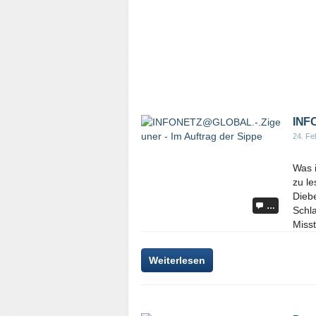
INFO
24. Fe
Was 
zu le
Diebe
…
Schl
Misst
Weiterlesen