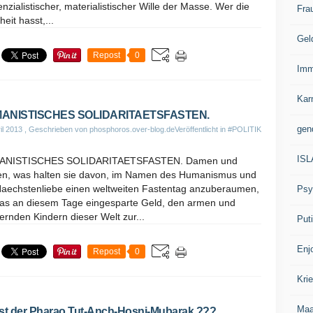
enzialistischer, materialistischer Wille der Masse. Wer die
Fra
eit hasst,...
Gel
Repost
0
Imm
Kar
ANISTISCHES SOLIDARITAETSFASTEN.
gen
il 2013
, Geschrieben von phosphoros.over-blog.de
Veröffentlicht in
#POLITIK
IS
ANISTISCHES SOLIDARITAETSFASTEN. Damen und
en, was halten sie davon, im Namen des Humanismus und
Naechstenliebe einen weltweiten Fastentag anzuberaumen,
Psy
as an diesem Tage eingesparte Geld, den armen und
rnden Kindern dieser Welt zur...
Put
Enj
Repost
0
Kri
Ma
st der Pharao Tut-Anch-Hosni-Mubarak.???