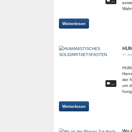
…
exist
Wahrh
Weiterlesen
HUM
17. Apr
HUM
Herr
der 
…
um d
hunge
Weiterlesen
Wo i