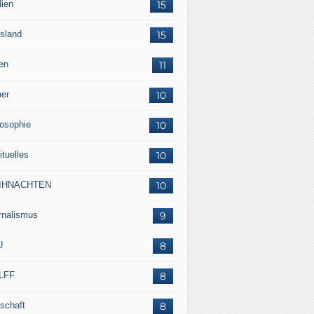
ien
15
sland
15
en
11
her
10
losophie
10
ituelles
10
IHNACHTEN
10
rnalismus
9
U
8
LFF
8
tschaft
8