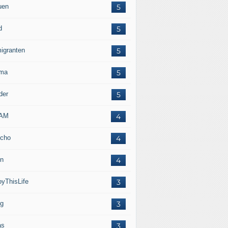
uen
5
d
5
igranten
5
ma
5
der
5
LAM
4
cho
4
in
4
oyThisLife
3
eg
3
as
3