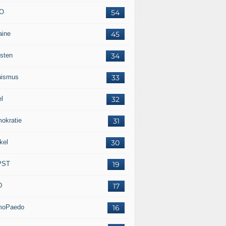
O
54
aine
45
isten
34
nismus
33
el
32
okratie
31
kel
30
PST
19
D
17
moPaedo
16