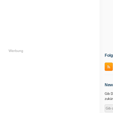
Werbung
Folg
News
Gib D
zukün