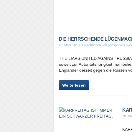
DIE HERRSCHENDE LÜGENMAC
29. März 2018
, Geschrieben von phosphoros.over
THE LIARS UNITED AGAINST RUSSI
soweit zur Autoritätshörigkeit manipul
Engländer derzeit gegen die Russen vo
Weiterlesen
KAR
28. Mä
KARF