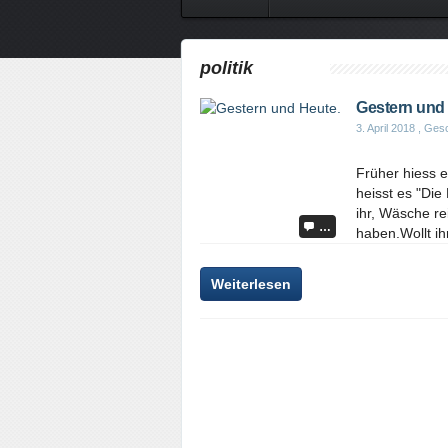
politik
Gestern und 
3. April 2018
, Gesc
Früher hiess 
heisst es "Di
ihr, Wäsche re
…
haben.Wollt ih
Weiterlesen