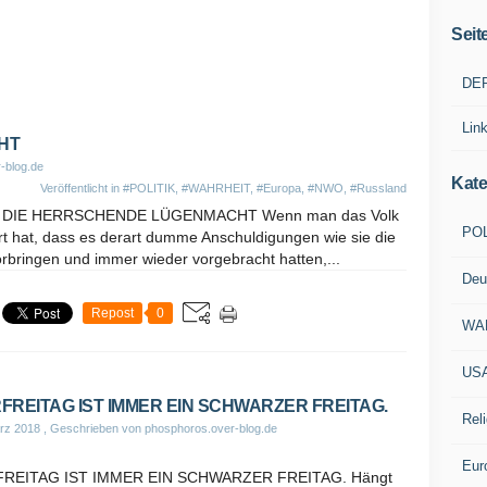
Seit
DE
Lin
HT
-blog.de
Kate
Veröffentlicht in
#POLITIK
,
#WAHRHEIT
,
#Europa
,
#NWO
,
#Russland
A DIE HERRSCHENDE LÜGENMACHT Wenn man das Volk
POL
iert hat, dass es derart dumme Anschuldigungen wie sie die
rbringen und immer wieder vorgebracht hatten,...
Deu
Repost
0
WA
US
FREITAG IST IMMER EIN SCHWARZER FREITAG.
Reli
rz 2018
, Geschrieben von phosphoros.over-blog.de
Eur
REITAG IST IMMER EIN SCHWARZER FREITAG. Hängt