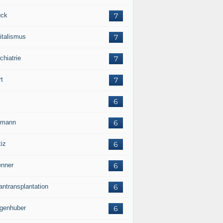
ck
7
italismus
7
chiatrie
7
rt
7
6
rmann
6
tiz
6
nner
6
antransplantation
6
genhuber
6