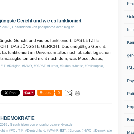
Fra
Gel
jüngste Gericht und wie es funktioniert
z 2018
, Geschrieben von phosphoros.over-blog.de
Imm
jüngste Gericht und wie es funktioniert. DAS LETZTE
Kar
CHT. DAS JÜNGSTE GERICHT. Das endgültige Gericht.
 Es funktioniert im Universum alles nach absolut logischen
gen
tzmässigkeiten und nicht nach dem, was Mose, Jesus,
EIT
,
#Religion
,
#NWO
,
#PAPST
,
#Luther
,
#Juden
,
#Justiz
,
#Philosophie
,
IS
Psy
Repost
0
Put
Enj
CHDEMOKRATIE
Kri
 2018
, Geschrieben von phosphoros.over-blog.de
icht in
#POLITIK
,
#Deutschland
,
#WAHRHEIT
,
#Europa
,
#NWO
,
#Demokratie
Ma