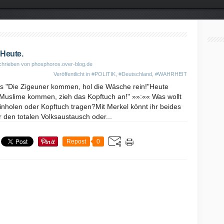
Heute.
hrieben von phosphoros.over-blog.de
Veröffentlicht in
#POLITIK
,
#Deutschland
,
#WAHRHEIT
es "Die Zigeuner kommen, hol die Wäsche rein!"Heute
e Muslime kommen, zieh das Kopftuch an!" »»:«« Was wollt
inholen oder Kopftuch tragen?Mit Merkel könnt ihr beides
r den totalen Volksaustausch oder...
Repost
0