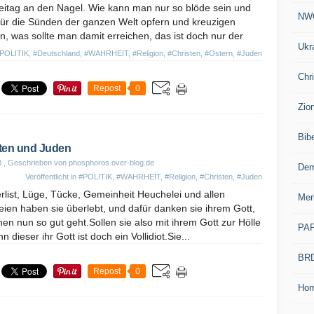
reitag an den Nagel. Wie kann man nur so blöde sein und
NW
für die Sünden der ganzen Welt opfern und kreuzigen
n, was sollte man damit erreichen, das ist doch nur der
Ukr
POLITIK
,
#Deutschland
,
#WAHRHEIT
,
#Religion
,
#Christen
,
#Ostern
,
#Juden
Chr
Repost
0
Zio
Bib
sten und Juden
8
, Geschrieben von phosphoros.over-blog.de
Dem
Veröffentlicht in
#POLITIK
,
#WAHRHEIT
,
#Religion
,
#Christen
,
#Juden
rlist, Lüge, Tücke, Gemeinheit Heuchelei und allen
Mer
ien haben sie überlebt, und dafür danken sie ihrem Gott,
nen nun so gut geht.Sollen sie also mit ihrem Gott zur Hölle
PA
n dieser ihr Gott ist doch ein Vollidiot.Sie...
BR
Repost
0
Ho