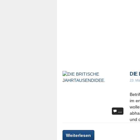
DIE
23. Mä
Betri
im en
woll
…
abha
und d
Weiterlesen