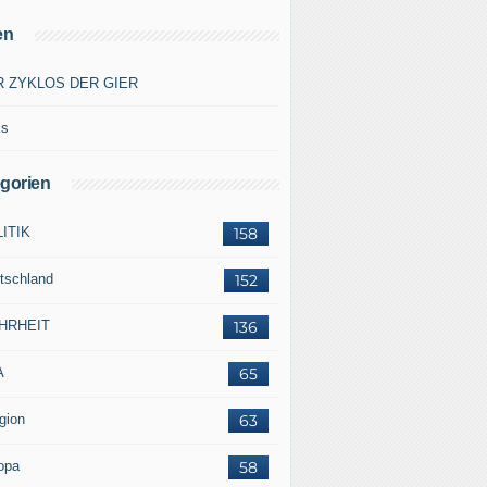
en
R ZYKLOS DER GIER
ks
gorien
ITIK
158
tschland
152
HRHEIT
136
A
65
gion
63
opa
58