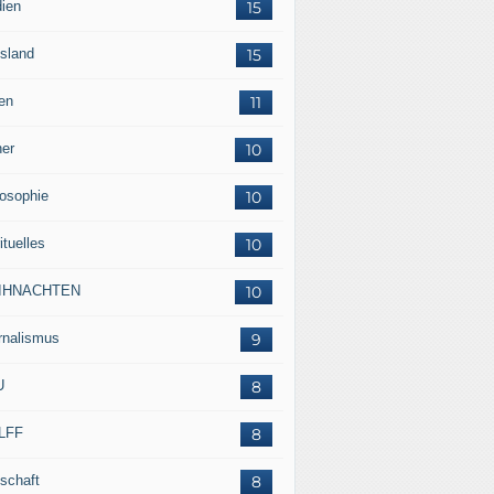
ien
15
sland
15
en
11
her
10
losophie
10
ituelles
10
IHNACHTEN
10
rnalismus
9
U
8
LFF
8
tschaft
8