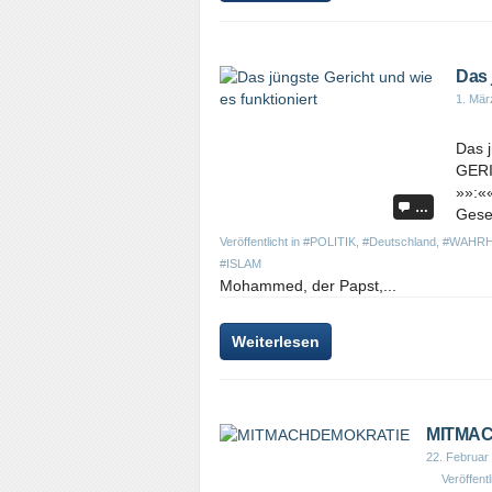
Das 
1. Mär
Das 
GERI
»»:««
…
Gese
Veröffentlicht in
#POLITIK
,
#Deutschland
,
#WAHRH
#ISLAM
Mohammed, der Papst,...
Weiterlesen
MITMA
22. Februar
Veröffentl