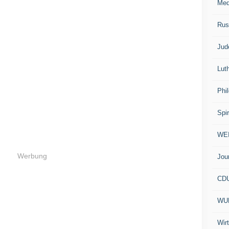
Med
Rus
Jud
Lut
Phi
Spir
WE
Werbung
Jou
CD
WU
Wir