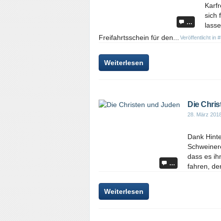
Karf
sich 
…
lasse
Freifahrtsschein für den...
Veröffentlicht in
#
Weiterlesen
Die Chri
28. März 201
Dank Hinte
Schweinere
dass es ih
…
fahren, den
Weiterlesen