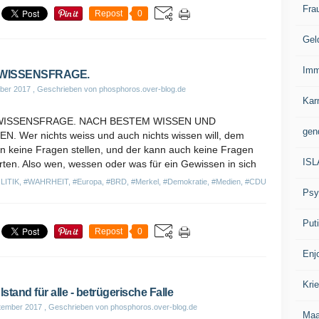
Fra
Repost
0
Gel
Imm
EWISSENSFRAGE.
ber 2017
, Geschrieben von phosphoros.over-blog.de
Kar
WISSENSFRAGE. NACH BESTEM WISSEN UND
gen
. Wer nichts weiss und auch nichts wissen will, dem
 keine Fragen stellen, und der kann auch keine Fragen
IS
ten. Also wen, wessen oder was für ein Gewissen in sich
LITIK
,
#WAHRHEIT
,
#Europa
,
#BRD
,
#Merkel
,
#Demokratie
,
#Medien
,
#CDU
Psy
Put
Repost
0
Enj
Kri
stand für alle - betrügerische Falle
tember 2017
, Geschrieben von phosphoros.over-blog.de
Ma