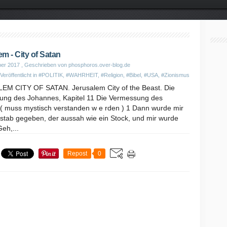
m - City of Satan
er 2017
, Geschrieben von phosphoros.over-blog.de
Veröffentlicht in
#POLITIK
,
#WAHRHEIT
,
#Religion
,
#Bibel
,
#USA
,
#Zionismus
M CITY OF SATAN. Jerusalem City of the Beast. Die
ung des Johannes, Kapitel 11 Die Vermessung des
( muss mystisch verstanden w e rden ) 1 Dann wurde mir
stab gegeben, der aussah wie ein Stock, und mir wurde
eh,...
Repost
0