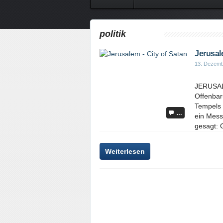
politik
Jerusale
13. Dezemb
JERUSALE
Offenbar
Tempels 
…
ein Mess
gesagt: G
Weiterlesen