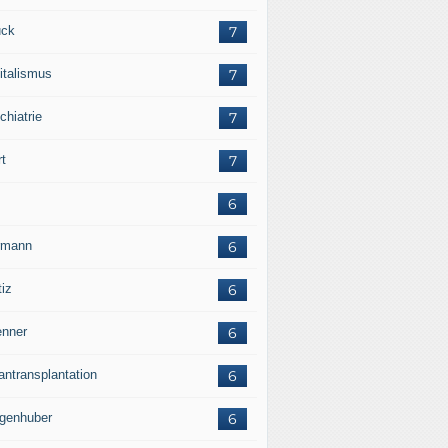
ck
7
italismus
7
chiatrie
7
rt
7
6
rmann
6
tiz
6
nner
6
antransplantation
6
genhuber
6