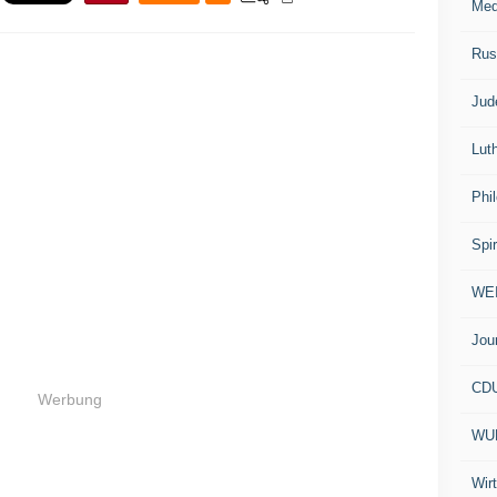
Med
Rus
Jud
Lut
Phi
Spir
WE
Jou
CD
Werbung
WU
Wir