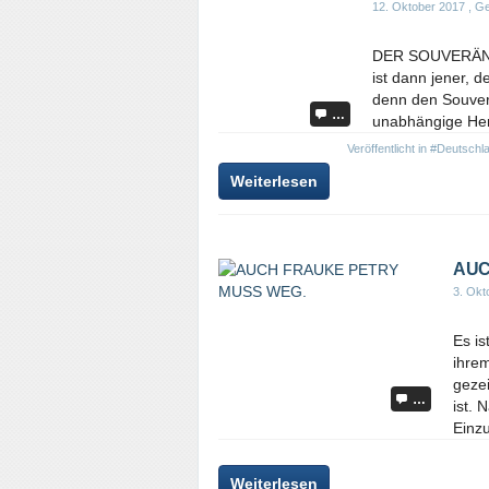
12. Oktober 2017
, Ge
DER SOUVERÄN. W
ist dann jener, 
denn den Souver
…
unabhängige Herr
Veröffentlicht in
#Deutschl
Weiterlesen
AUC
3. Okt
Es is
ihrem
gezei
…
ist. 
Einzu
Weiterlesen