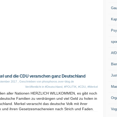
Gau
Kap
Psy
spo
AfD
Bie
Jus
el und die CDU verarschen ganz Deutschland
ptember 2017
, Geschrieben von phosphoros.over-blog.de
Mae
Veröffentlicht in
#Deutschland
,
#POLITIK
,
#CDU
,
#Merkel
lien aller Nationen HERZLICH WILLKOMMEN, es gibt noch
Org
 deutsche Familien zu verdrängen und viel Geld zu holen in
chland. Merkel verarscht das deutsche Volk mit ihrer
tik und ihren Gesetzesmachereien nach Strich und Faden.
Vog