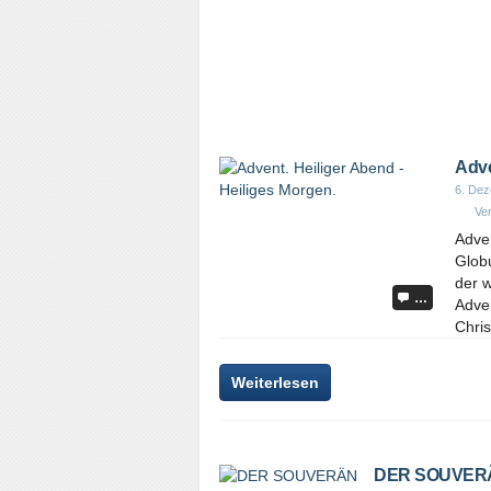
Adve
6. De
Ver
Adven
Globu
der 
…
Adve
Christ
Weiterlesen
DER SOUVER