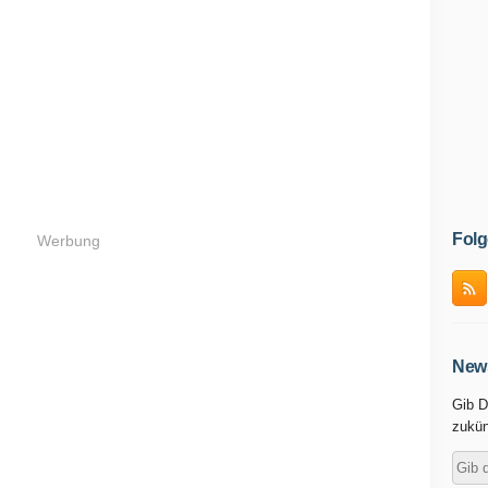
Folg
Werbung
News
Gib D
zukün