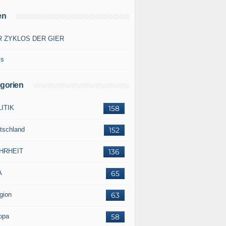
en
R ZYKLOS DER GIER
ks
gorien
ITIK
158
tschland
152
HRHEIT
136
A
65
gion
63
opa
58