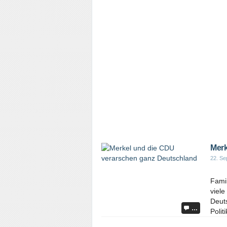
Merk
22. Se
Fami
viele
Deuts
…
Poli