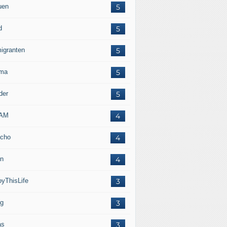
uen
5
d
5
igranten
5
ma
5
der
5
LAM
4
cho
4
in
4
oyThisLife
3
eg
3
as
3