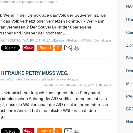
schrieben von phosphoros.over-blog.de
NW
enn in der Demokratie das Volk der Souverän ist, wer
Ukr
der das Volk verhetzt oder verhetzen könnte.? - Wer kann
än verhetzen.? Der Souverän ist der überlegene,
Chr
scher und Inhaber der höchsten,...
and
,
#POLITIK
,
#WAHRHEIT
,
#USA
,
#Europa
,
#Religion
,
#NWO
,
#Demokratie
Zio
Repost
0
Bib
Dem
H FRAUKE PETRY MUSS WEG.
ober 2017
, Geschrieben von phosphoros.over-blog.de
Mer
Veröffentlicht in
#Deutschland
,
#POLITIK
,
#AfD
t letztendlich nur logisch konsequent, dass Petry samt
PA
 ideologischen Anhang die AfD verlässt, denn es hat sich
gt, dass die Wählerschaft der AfD nicht in ihrem Interesse
BR
Nach ihrer Ansicht hat eine falsche Wählerschaft den
g...
Ho
Repost
0