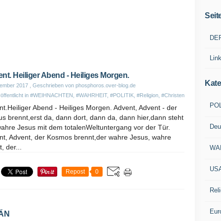
Seit
DE
Lin
nt. Heiliger Abend - Heiliges Morgen.
Kate
zember 2017
, Geschrieben von phosphoros.over-blog.de
öffentlicht in
#WEIHNACHTEN
,
#WAHRHEIT
,
#POLITIK
,
#Religion
,
#Christen
POL
t.Heiliger Abend - Heiliges Morgen. Advent, Advent - der
s brennt,erst da, dann dort, dann da, dann hier,dann steht
Deu
wahre Jesus mit dem totalenWeltuntergang vor der Tür.
nt, Advent, der Kosmos brennt,der wahre Jesus, wahre
, der...
WA
US
Repost
0
Reli
Eur
ÄN