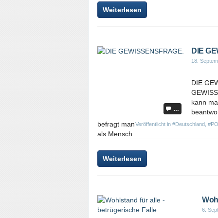
Weiterlesen
DIE G
18. Septem
DIE GE
GEWISSEN
kann man
…
beantwor
befragt man
Veröffentlicht in
#Deutschland
,
#PO
als Mensch...
Weiterlesen
Wohl
6. Sep