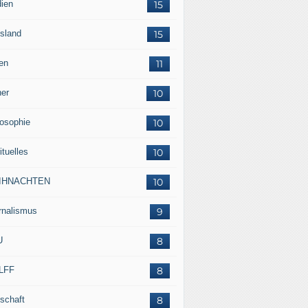
ien
15
sland
15
en
11
her
10
losophie
10
ituelles
10
IHNACHTEN
10
rnalismus
9
U
8
LFF
8
tschaft
8