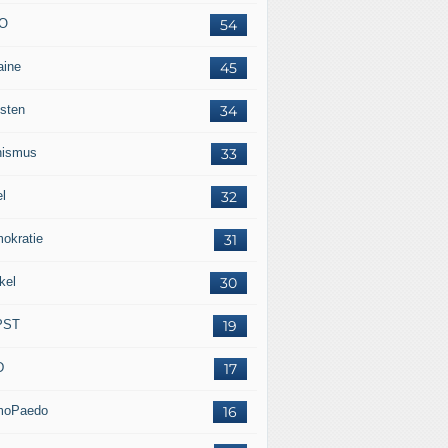
O
54
aine
45
isten
34
nismus
33
el
32
okratie
31
kel
30
PST
19
D
17
moPaedo
16