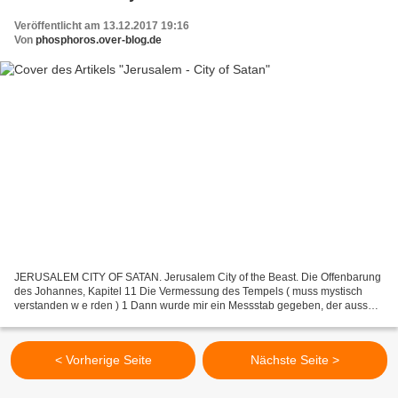
Veröffentlicht am 13.12.2017 19:16
Von
phosphoros.over-blog.de
JERUSALEM CITY OF SATAN. Jerusalem City of the Beast. Die Offenbarung
des Johannes, Kapitel 11 Die Vermessung des Tempels ( muss mystisch
verstanden w e rden ) 1 Dann wurde mir ein Messstab gegeben, der aussah
wie ein Stock, und mir wurde gesagt: Geh,...
< Vorherige Seite
Nächste Seite >