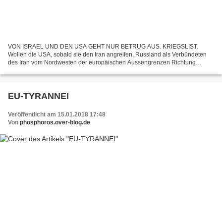
VON ISRAEL UND DEN USA GEHT NUR BETRUG AUS. KRIEGSLIST.
Wollen die USA, sobald sie den Iran angreifen, Russland als Verbündeten
des Iran vom Nordwesten der europäischen Aussengrenzen Richtung
Moskau in den Rücken fallen.? Oder warum machen die USA Europa...
EU-TYRANNEI
Veröffentlicht am 15.01.2018 17:48
Von
phosphoros.over-blog.de