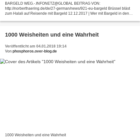
BARGELD WEG.-.INFONETZ@GLOBAL BEITRAG VON:
http://norberthaering.de/de/27-german/news/921-eu-bargeld Brüssel bläst
zum Halali auf Reisende mit Bargeld 12.12.2017 | Wer mit Bargeld in den
Taschen auf Reisen geht, muss künftig jederzeit damit rechnen, dass...
1000 Weisheiten und eine Wahrheit
Veröffentlicht am 04.01.2018 19:14
Von
phosphoros.over-blog.de
1000 Weisheiten und eine Wahrheit