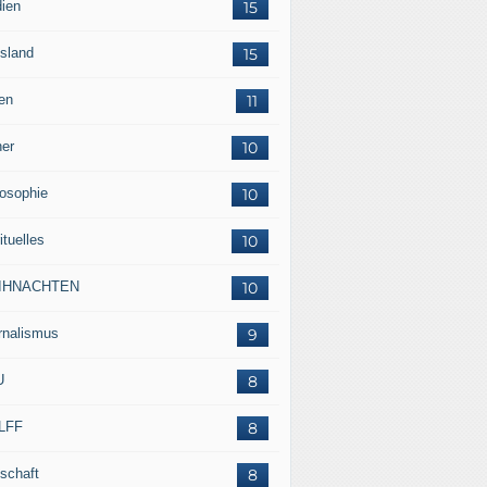
ien
15
sland
15
en
11
her
10
losophie
10
ituelles
10
IHNACHTEN
10
rnalismus
9
U
8
LFF
8
tschaft
8