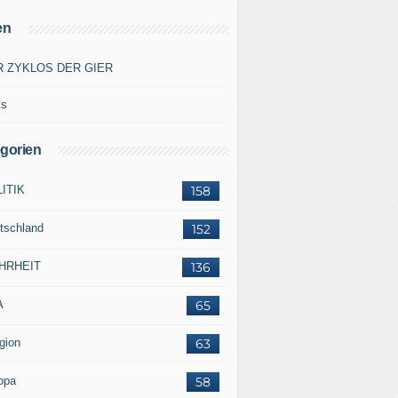
en
R ZYKLOS DER GIER
ks
gorien
ITIK
158
tschland
152
HRHEIT
136
A
65
gion
63
opa
58