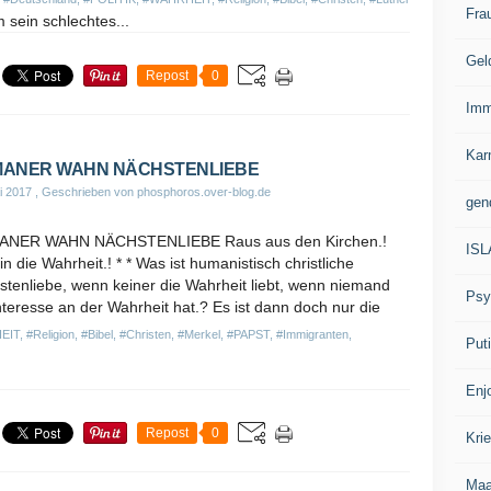
Fra
sein schlechtes...
Gel
Repost
0
Imm
Kar
ANER WAHN NÄCHSTENLIEBE
i 2017
, Geschrieben von phosphoros.over-blog.de
gen
NER WAHN NÄCHSTENLIEBE Raus aus den Kirchen.!
IS
in die Wahrheit.! * * Was ist humanistisch christliche
tenliebe, wenn keiner die Wahrheit liebt, wenn niemand
Psy
nteresse an der Wahrheit hat.? Es ist dann doch nur die
EIT
,
#Religion
,
#Bibel
,
#Christen
,
#Merkel
,
#PAPST
,
#Immigranten
,
Put
Enj
Repost
0
Kri
Ma