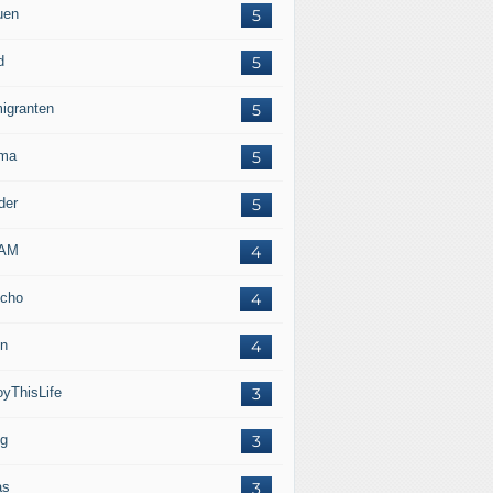
uen
5
d
5
igranten
5
ma
5
der
5
LAM
4
cho
4
in
4
oyThisLife
3
eg
3
as
3