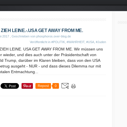
 ZIEH LEINE.-.USA GET AWAY FROM ME.
ni 2017
, Geschrieben von phosphoros.over-blog.de
Veröffentlicht in
#POLITIK
,
#WAHRHEIT
,
#USA
,
#Juden
ZIEH LEINE. USA GET AWAY FROM ME. Wir müssen uns
 wieder, und dies auch unter der Präsidentschaft von
ld Trump, darüber im Klaren bleiben, dass von den USA
Betrug ausgeht - NUR - und dass dieses Dilemma nur mit
otalen Entmachtung...
Repost
0