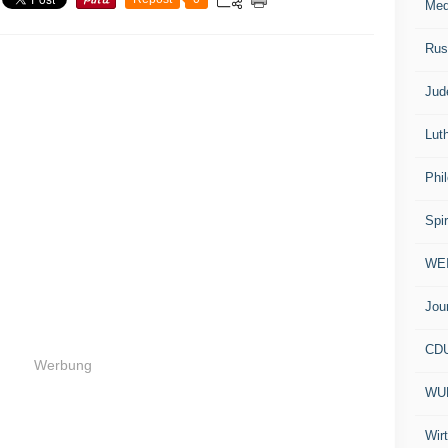
Med
Rus
Jud
Lut
Phi
Spir
WE
Jou
CD
Werbung
WU
Wir