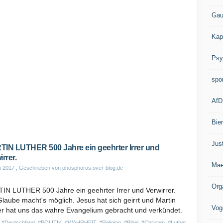
Gau
Kap
Psy
spo
AfD
Bie
Jus
IN LUTHER 500 Jahre ein geehrter Irrer und
rrer.
Mae
i 2017
, Geschrieben von phosphoros.over-blog.de
Org
IN LUTHER 500 Jahre ein geehrter Irrer und Verwirrer.
laube macht's möglich. Jesus hat sich geirrt und Martin
Vog
er hat uns das wahre Evangelium gebracht und verkündet.
n
#Deutschland
,
#POLITIK
,
#WAHRHEIT
,
#Religion
,
#Bibel
,
#Christen
,
#Luther