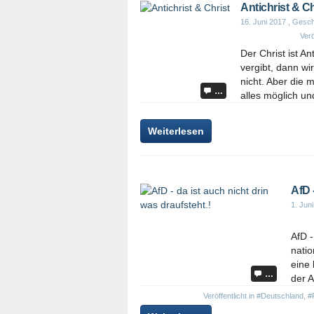
Antichrist & Ch
16. Juni 2017
, Gesch
Verö
Der Christ ist A
vergibt, dann wi
nicht. Aber die 
…
alles möglich un
Weiterlesen
AfD 
1. Jun
AfD -
natio
eine 
…
der A
Veröffentlicht in
#Deutschland
,
#