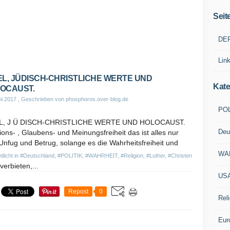
Seit
DE
Lin
EL, JÜDISCH-CHRISTLICHE WERTE UND
Kate
OCAUST.
ni 2017
, Geschrieben von phosphoros.over-blog.de
POL
L, J Ü DISCH-CHRISTLICHE WERTE UND HOLOCAUST.
Deu
ions- , Glaubens- und Meinungsfreiheit das ist alles nur
 Unfug und Betrug, solange es die Wahrheitsfreiheit und
WA
tlicht in
#Deutschland
,
#POLITIK
,
#WAHRHEIT
,
#Religion
,
#Luther
,
#Christen
verbieten,...
US
Repost
0
Reli
Eur