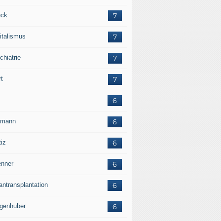
ck
7
italismus
7
chiatrie
7
rt
7
6
rmann
6
tiz
6
nner
6
antransplantation
6
genhuber
6