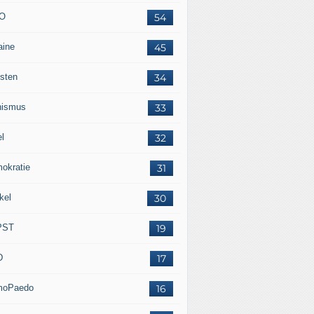
O
54
aine
45
isten
34
nismus
33
el
32
okratie
31
kel
30
PST
19
D
17
moPaedo
16