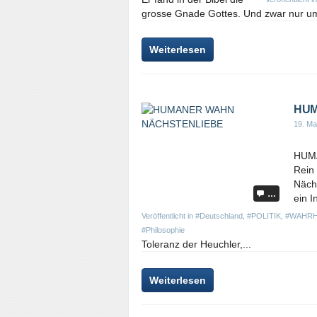
grosse Gnade Gottes. Und zwar nur um 
Weiterlesen
HUM
19. Ma
HUMA
Rein 
Nächs
…
ein I
Veröffentlicht in
#Deutschland
,
#POLITIK
,
#WAHRH
#Philosophie
Toleranz der Heuchler,...
Weiterlesen