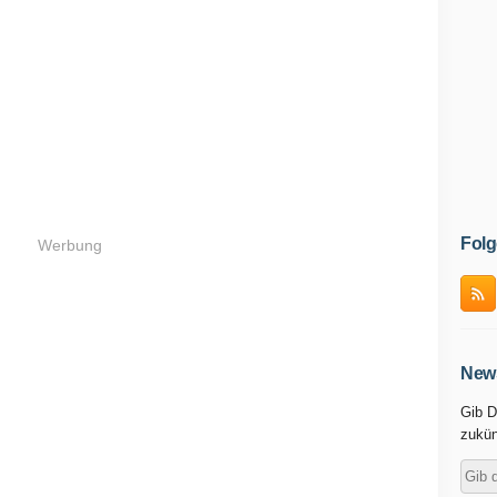
Folg
Werbung
News
Gib D
zukün