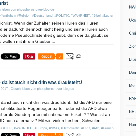
rist
NW
rieben von phosphoros.over-blog.de
ffentlicht in
#Religion
,
#Deutschland
,
#POLITIK
,
#WAHRHEIT
,
#Bibel
,
#Luther
Ukr
ntichrist. Wenn der Zuhälter seinen Huren das Huren
rd er dadurch dennoch nicht heilig und seine Huren auch
Chr
moderne Pseudochristenheit glaubt, dem der da glaubt sei
d wollen mit ihrem Glauben...
Zio
Repost
0
Bib
Dem
- da ist auch nicht drin was draufsteht.!
Mer
i 2017
, Geschrieben von phosphoros.over-blog.de
PA
 da ist auch nicht drin was draufsteht.! Ist die AFD nur eine
nal etikettierte Regenbogenpartei, oder ist die AFD etwa
BR
liberale Genderpartei mit nationalem Etikett.? * Was ist an
fD noch alternativ.? Mit wie vielen Lesben, Schwulen...
Ho
POLITIK
,
#WAHRHEIT
,
#Europa
,
#NWO
,
#Demokratie
,
#BRD
,
#AfD
,
#Frauen
Repost
0