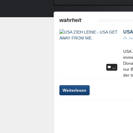
wahrheit
USA
29. Ju
USA 
immer
Dona
…
nur 
der t
Weiterlesen