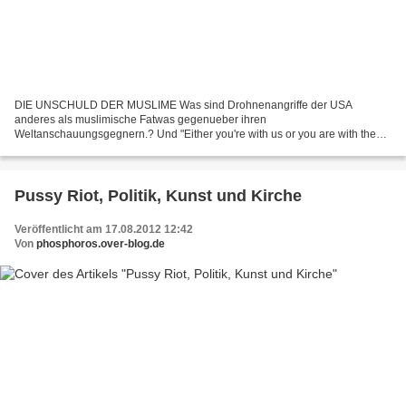
DIE UNSCHULD DER MUSLIME Was sind Drohnenangriffe der USA
anderes als muslimische Fatwas gegenueber ihren
Weltanschauungsgegnern.? Und "Either you're with us or you are with the
terrorists." (G. W. Bush 2011) ist doch auch gar nichts anderes als die
Durchsetzung...
Pussy Riot, Politik, Kunst und Kirche
Veröffentlicht am 17.08.2012 12:42
Von
phosphoros.over-blog.de