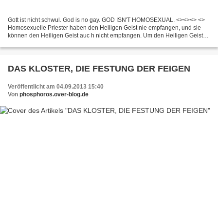
Gott ist nicht schwul. God is no gay. GOD ISN'T HOMOSEXUAL. <><><> <>
Homosexuelle Priester haben den Heiligen Geist nie empfangen, und sie
können den Heiligen Geist auc h nicht empfangen. Um den Heiligen Geist
empfangen zu können müssten sie zuerst von...
DAS KLOSTER, DIE FESTUNG DER FEIGEN
Veröffentlicht am 04.09.2013 15:40
Von
phosphoros.over-blog.de