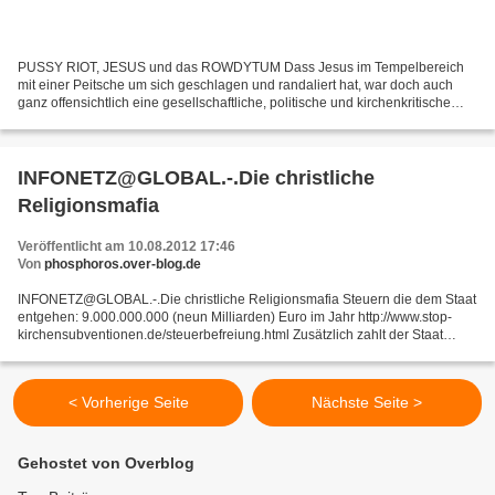
PUSSY RIOT, JESUS und das ROWDYTUM Dass Jesus im Tempelbereich
mit einer Peitsche um sich geschlagen und randaliert hat, war doch auch
ganz offensichtlich eine gesellschaftliche, politische und kirchenkritische
Performance, ueber die sich die Obrigkeiten...
INFONETZ@GLOBAL.-.Die christliche
Religionsmafia
Veröffentlicht am 10.08.2012 17:46
Von
phosphoros.over-blog.de
INFONETZ@GLOBAL.-.Die christliche Religionsmafia Steuern die dem Staat
entgehen: 9.000.000.000 (neun Milliarden) Euro im Jahr http://www.stop-
kirchensubventionen.de/steuerbefreiung.html Zusätzlich zahlt der Staat
jedes Jahr an die Kirche 14 Milliarden...
< Vorherige Seite
Nächste Seite >
Gehostet von Overblog