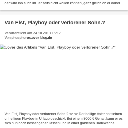
der wird ihn auch im Jenseits nicht wollen können, ganz gleich ob er dabei
in den Himmel oder die Hölle gerät. Und wer aber...
Van Elst, Playboy oder verlorener Sohn.?
Veröffentlicht am 24.10.2013 15:17
Von
phosphoros.over-blog.de
Van Elst, Playboy oder verlorener Sohn.? <> <> Der heilige Vater hat seinen
unheiligen Playboy in Urlaub geschickt. Bei einem 8000 € Gehalt kann er es
sich nun noch besser gehen lassen und in einer goldenen Badewanne
relaxen bis er ein verlorener Sohn...