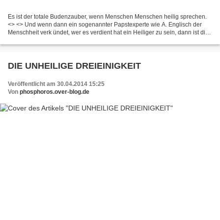
Es ist der totale Budenzauber, wenn Menschen Menschen heilig sprechen.
<> <> Und wenn dann ein sogenannter Papstexperte wie A. Englisch der
Menschheit verk ündet, wer es verdient hat ein Heiliger zu sein, dann ist die
Farce perfekt. A. Englisch tut gerade...
DIE UNHEILIGE DREIEINIGKEIT
Veröffentlicht am 30.04.2014 15:25
Von
phosphoros.over-blog.de