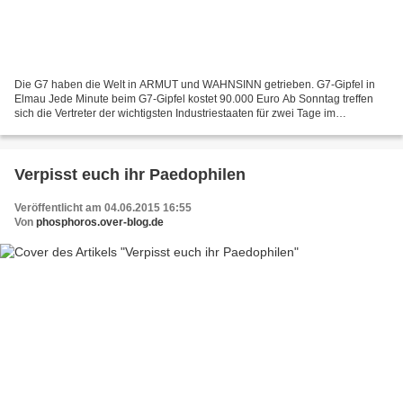
Die G7 haben die Welt in ARMUT und WAHNSINN getrieben. G7-Gipfel in
Elmau Jede Minute beim G7-Gipfel kostet 90.000 Euro Ab Sonntag treffen
sich die Vertreter der wichtigsten Industriestaaten für zwei Tage im
Schlosshotel Elmau (Bayern) – und das kostet...
Verpisst euch ihr Paedophilen
Veröffentlicht am 04.06.2015 16:55
Von
phosphoros.over-blog.de