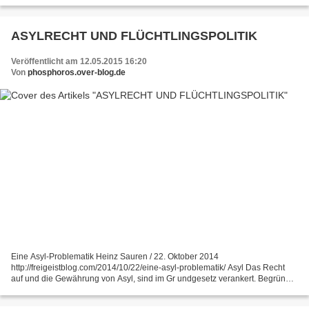
ASYLRECHT UND FLÜCHTLINGSPOLITIK
Veröffentlicht am 12.05.2015 16:20
Von
phosphoros.over-blog.de
Eine Asyl-Problematik Heinz Sauren / 22. Oktober 2014
http://freigeistblog.com/2014/10/22/eine-asyl-problematik/ Asyl Das Recht
auf und die Gewährung von Asyl, sind im Gr undgesetz verankert. Begründet
ist der Artikel 16 GG, in dem Wissen um die eigene...