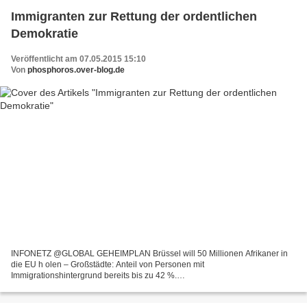
Immigranten zur Rettung der ordentlichen
Demokratie
Veröffentlicht am 07.05.2015 15:10
Von
phosphoros.over-blog.de
INFONETZ @GLOBAL GEHEIMPLAN Brüssel will 50 Millionen Afrikaner in
die EU h olen – Großstädte: Anteil von Personen mit
Immigrationshintergrund bereits bis zu 42 %.
http://sosheimat.wordpress.com/2011/04/22/geheimplan-brussel-will-50-
millionen-afrikaner-in-die-eu-holen/...