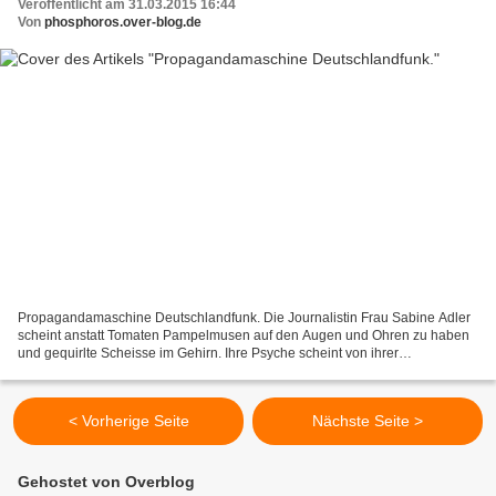
Veröffentlicht am 31.03.2015 16:44
Von
phosphoros.over-blog.de
Propagandamaschine Deutschlandfunk. Die Journalistin Frau Sabine Adler
scheint anstatt Tomaten Pampelmusen auf den Augen und Ohren zu haben
und gequirlte Scheisse im Gehirn. Ihre Psyche scheint von ihrer
Russophobie schon so derart zerfressen, dass sie...
< Vorherige Seite
Nächste Seite >
Gehostet von Overblog