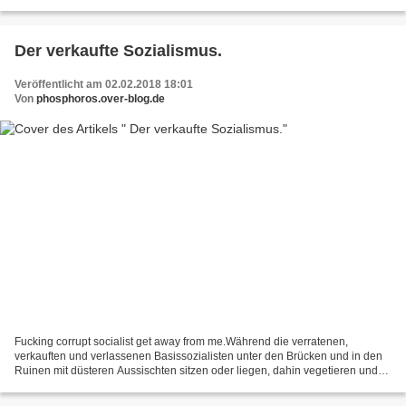
Ausbeutung und Versklavung legitimieren.Mit der...
Der verkaufte Sozialismus.
Veröffentlicht am 02.02.2018 18:01
Von
phosphoros.over-blog.de
Fucking corrupt socialist get away from me.Während die verratenen,
verkauften und verlassenen Basissozialisten unter den Brücken und in den
Ruinen mit düsteren Aussischten sitzen oder liegen, dahin vegetieren und
verhungern oder erfrieren, sitzt der sozialistische...