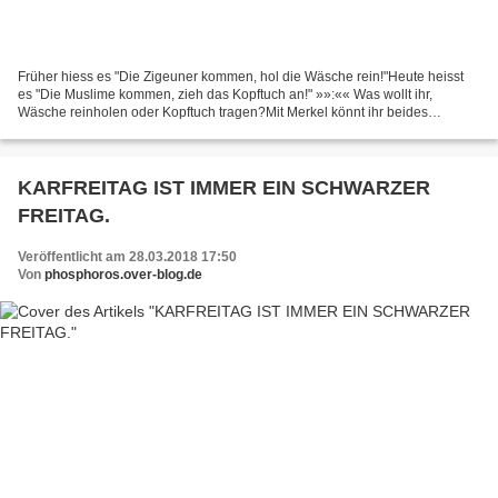
Früher hiess es "Die Zigeuner kommen, hol die Wäsche rein!"Heute heisst
es "Die Muslime kommen, zieh das Kopftuch an!" »»:«« Was wollt ihr,
Wäsche reinholen oder Kopftuch tragen?Mit Merkel könnt ihr beides
haben.Wollt ihr den totalen Volksaustausch oder...
KARFREITAG IST IMMER EIN SCHWARZER
FREITAG.
Veröffentlicht am 28.03.2018 17:50
Von
phosphoros.over-blog.de