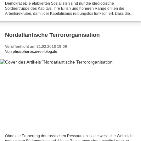
DemokratieDie etablierten Sozialisten sind nur die ideologische
Söldnertruppe des Kapitals. Ihre Eliten und höheren Ränge drillen die
Arbeitsrekruten, damit der Kapitalismus reibungslos funktioniert. Dass die
Reichen die Armen permanent existenzbedrohend...
Nordatlantische Terrororganisation
Veröffentlicht am 21.02.2018 19:09
Von
phosphoros.over-blog.de
Ohne die Eroberung der russischen Ressourcen ist die westliche Welt nicht
mehr sicher.Südamerikas und Afrikas Ressourcen sind erschöpft oder zu