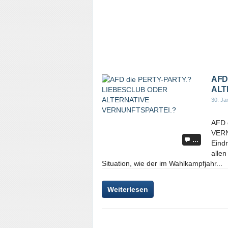
AFD
ALT
30. Ja
AFD 
VERN
…
Eindr
allen
Situation, wie der im Wahlkampfjahr...
Weiterlesen