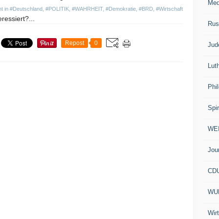
Med
ht in
#Deutschland
,
#POLITIK
,
#WAHRHEIT
,
#Demokratie
,
#BRD
,
#Wirtschaft
ressiert?...
Rus
Repost
0
Jud
Lut
Phi
Spir
WE
Jou
CD
WU
Wir