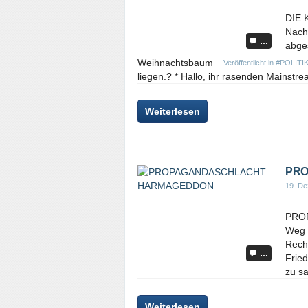
DIE 
Nach
…
abges
Weihnachtsbaum
Veröffentlicht in
#POLITI
liegen.? * Hallo, ihr rasenden Mainstre
Weiterlesen
PRO
19. D
PRO
Weg i
Rech
…
Fried
zu sa
Weiterlesen