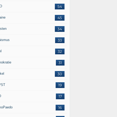
O
54
aine
45
isten
34
nismus
33
el
32
okratie
31
kel
30
PST
19
D
17
moPaedo
16