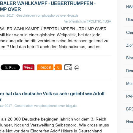
BALER WAHLKAMPF - UEBERTRUMPFEN -
NW
MP OVER
nuar 2017
, Geschrieben von phosphoros.over-blog.de
Ukr
Veröffentlicht in
#POLITIK
,
#USA
BALER WAHLKAMPF ÜBERTRUMPFEN - TRUMP OVER
Chr
ill hier wem in einer globalen Weltpolitik, bei der jede
heidung alle betrifft verbieten seine Interessen geltend zu
Zio
en.? Und das betrifft auch den Nationalismus, und es
Bib
Repost
0
Dem
Mer
er hat das deutsche Volk so sehr geliebt wie Adolf
PA
r
uar 2017
, Geschrieben von phosphoros.over-blog.de
BR
 als 20 000 Deutsche begingen jährlich vor dem 3. Reich
Ho
Hunger, Not und Verzweiflung Selbstmord. Wie gross muss
die Not vor dem Eingreifen Adolf Hitlers in Deutschland