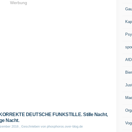
Werbung
Gau
Kap
Psy
spo
AfD
Bie
Jus
Mae
Org
 KORREKTE DEUTSCHE FUNKSTILLE. Stille Nacht,
ige Nacht.
Vog
ezember 2016
, Geschrieben von phosphoros.over-blog.de