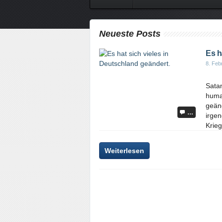
Neueste Posts
Es h
8. Feb
Sata
huma
geän
…
irge
Krieg
Weiterlesen