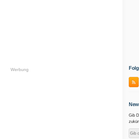
Folg
Werbung
News
Gib D
zukün