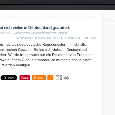
at sich vieles in Deutschland geändert.
ruar 2017
, Geschrieben von phosphoros.over-blog.de
Veröffentlicht in
#Deutschland
,
#POLITIK
,
#WAHRHEIT
,
#Europa
nismus als neue deutsche Regierungsform im christlich
nistischen Gewand. Es hat sich vieles in Deutschland
dert. Wurde früher auch nur ein Deutscher von Fremden
ndwo auf dem Globus ermordet, so mündete das in einen
. Werden heutigen...
Repost
0