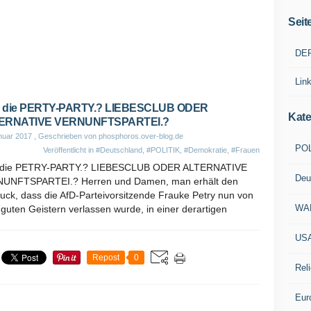
Seit
DE
Lin
 die PERTY-PARTY.? LIEBESCLUB ODER
Kate
ERNATIVE VERNUNFTSPARTEI.?
nuar 2017
, Geschrieben von phosphoros.over-blog.de
POL
Veröffentlicht in
#Deutschland
,
#POLITIK
,
#Demokratie
,
#Frauen
die PETRY-PARTY.? LIEBESCLUB ODER ALTERNATIVE
Deu
UNFTSPARTEI.? Herren und Damen, man erhält den
uck, dass die AfD-Parteivorsitzende Frauke Petry nun von
WA
 guten Geistern verlassen wurde, in einer derartigen
US
Repost
0
Reli
Eur