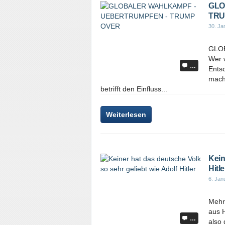
GLO
TRU
30. Ja
GLO
Wer w
…
Entsc
mach
betrifft den Einfluss...
Weiterlesen
Kein
Hitle
6. Jan
Mehr
aus 
…
also 