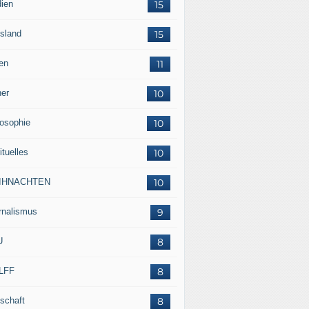
ien
15
sland
15
en
11
her
10
losophie
10
ituelles
10
IHNACHTEN
10
rnalismus
9
U
8
LFF
8
tschaft
8