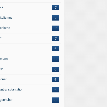
ck
7
italismus
7
chiatrie
7
rt
7
6
rmann
6
tiz
6
nner
6
antransplantation
6
genhuber
6