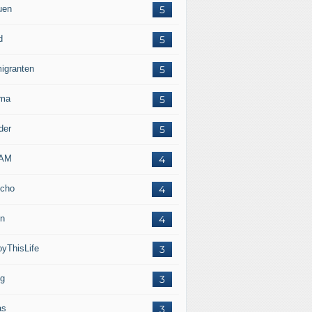
uen
5
d
5
igranten
5
ma
5
der
5
LAM
4
cho
4
in
4
oyThisLife
3
eg
3
as
3