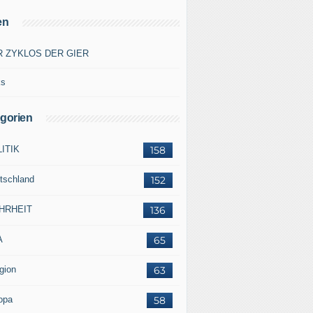
en
R ZYKLOS DER GIER
ks
gorien
ITIK
158
tschland
152
HRHEIT
136
A
65
gion
63
opa
58