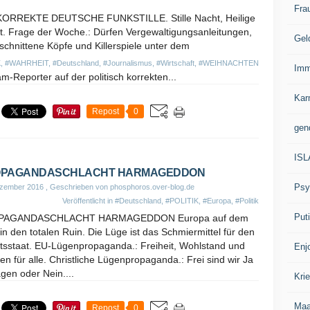
Fra
KORREKTE DEUTSCHE FUNKSTILLE. Stille Nacht, Heilige
t. Frage der Woche.: Dürfen Vergewaltigungsanleitungen,
Gel
chnittene Köpfe und Killerspiele unter dem
K
,
#WAHRHEIT
,
#Deutschland
,
#Journalismus
,
#Wirtschaft
,
#WEIHNACHTEN
Imm
am-Reporter auf der politisch korrekten...
Kar
Repost
0
gen
IS
PAGANDASCHLACHT HARMAGEDDON
Psy
ezember 2016
, Geschrieben von phosphoros.over-blog.de
Veröffentlicht in
#Deutschland
,
#POLITIK
,
#Europa
,
#Politik
Put
PAGANDASCHLACHT HARMAGEDDON Europa auf dem
n den totalen Ruin. Die Lüge ist das Schmiermittel für den
tsstaat. EU-Lügenpropaganda.: Freiheit, Wohlstand und
Enj
en für alle. Christliche Lügenpropaganda.: Frei sind wir Ja
gen oder Nein....
Kri
Ma
Repost
0