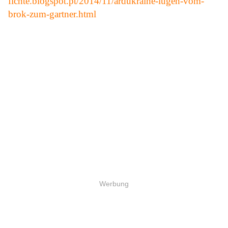
fichte.blogspot.pt/2014/11/ardukraine-lugen-vom-
brok-zum-gartner.html
Werbung