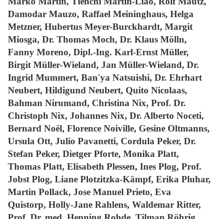
Marko Martin, Tienchi Martin-Liao, Rolf Mautz,
Damodar Mauzo, Raffael Meininghaus, Helga
Metzner, Hubertus Meyer-Burckhardt, Margit
Miosga, Dr. Thomas Moch, Dr. Klaus Mölln,
Fanny Moreno, Dipl.-Ing. Karl-Ernst Müller,
Birgit Müller-Wieland, Jan Müller-Wieland, Dr.
Ingrid Mummert, Ban'ya Natsuishi, Dr. Ehrhart
Neubert, Hildigund Neubert, Quito Nicolaas,
Bahman Nirumand, Christina Nix, Prof. Dr.
Christoph Nix, Johannes Nix, Dr. Alberto Noceti,
Bernard Noël, Florence Noiville, Gesine Oltmanns,
Ursula Ott, Julio Pavanetti, Cordula Peker, Dr.
Stefan Peker, Dietger Pforte, Monika Platt,
Thomas Platt, Elisabeth Plessen, Ines Plog, Prof.
Jobst Plog, Liane Plotzitzka-Kämpf, Erika Pluhar,
Martin Pollack, Jose Manuel Prieto, Eva
Quistorp, Holly-Jane Rahlens, Waldemar Ritter,
Prof. Dr. med. Henning Rohde, Tilman Röhrig,