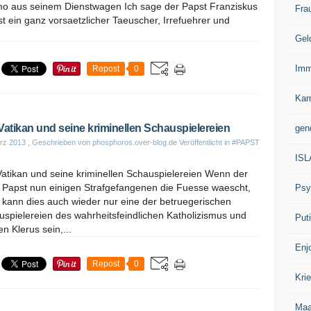
o aus seinem Dienstwagen Ich sage der Papst Franziskus
Fra
st ein ganz vorsaetzlicher Taeuscher, Irrefuehrer und
Gel
Imm
Repost
0
Kar
Vatikan und seine kriminellen Schauspielereien
gen
rz 2013
, Geschrieben von phosphoros.over-blog.de
Veröffentlicht in
#PAPST
IS
Vatikan und seine kriminellen Schauspielereien Wenn der
 Papst nun einigen Strafgefangenen die Fuesse waescht,
Psy
 kann dies auch wieder nur eine der betruegerischen
spielereien des wahrheitsfeindlichen Katholizismus und
Put
n Klerus sein,...
Enj
Repost
0
Kri
Ma