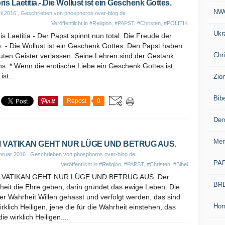
is Laetitia.-.Die Wollust ist ein Geschenk Gottes.
NW
il 2016
, Geschrieben von phosphoros.over-blog.de
Veröffentlicht in
#Religion
,
#PAPST
,
#Christen
,
#POLITIK
Ukr
s Laetitia.- Der Papst spinnt nun total. Die Freude der
. - Die Wollust ist ein Geschenk Gottes. Den Papst haben
Chr
uten Geister verlassen. Seine Lehren sind der Gestank
s. * Wenn die erotische Liebe ein Geschenk Gottes ist,
ist...
Zio
Bib
Repost
0
Dem
Mer
 VATIKAN GEHT NUR LÜGE UND BETRUG AUS.
bruar 2016
, Geschrieben von phosphoros.over-blog.de
PA
Veröffentlicht in
#Religion
,
#PAPST
,
#Christen
,
#Bibel
VATIKAN GEHT NUR LÜGE UND BETRUG AUS. Der
BR
heit die Ehre geben, darin gründet das ewige Leben. Die
r Wahrheit Willen gehasst und verfolgt werden, das sind
Ho
irklich Heiligen, jene die für die Wahrheit einstehen, das
die wirklich Heiligen....