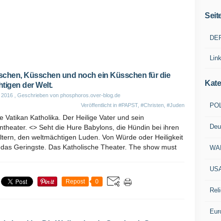
Seit
DE
Lin
chen, Küsschen und noch ein Küsschen für die
Kate
tigen der Welt.
i 2016
, Geschrieben von phosphoros.over-blog.de
POL
Veröffentlicht in
#PAPST
,
#Christen
,
#Juden
e Vatikan Katholika. Der Heilige Vater und sein
Deu
ntheater. <> Seht die Hure Babylons, die Hündin bei ihren
ltern, den weltmächtigen Luden. Von Würde oder Heiligkeit
t das Geringste. Das Katholische Theater. The show must
WA
US
Repost
0
Reli
Eur