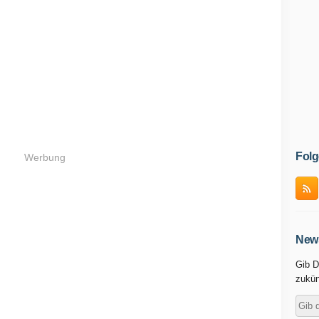
Folg
Werbung
News
Gib D
zukün