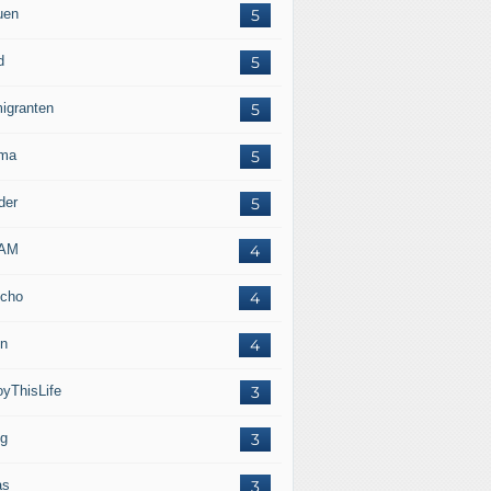
uen
5
d
5
igranten
5
ma
5
der
5
LAM
4
cho
4
in
4
oyThisLife
3
eg
3
as
3