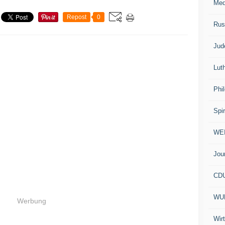
Med
Repost
0
Rus
Jud
Lut
Phi
Spir
WE
Jou
CD
WU
Werbung
Wir