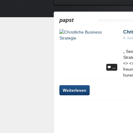
papst
Chri
8. Jun
„ Sei
Strat
<> <>
…
freun
hurer
Weiterlesen