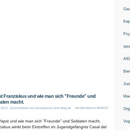
Gau
Kap
Psy
spo
AfD
Bie
Jus
t Franziskus und wie man sich "Freunde" und
Mae
aten macht.
l 2013
, Geschrieben von phosphoros.over-blog.de
Veröffentlicht in
#PAPST
Org
Papst und wie man sich "Freunde" und Soldaten macht.
Vog
iskus winkt beim Eintreffen im Jugendgefängnis Casal del