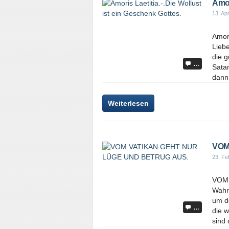
Amor
13. Apr
Amori
Liebe
die g
…
Satan
dann 
Weiterlesen
VOM
23. Fe
VOM 
Wahr
um de
…
die w
sind 