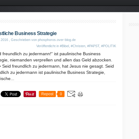
stliche Business Strategie
i 2016
, Geschrieben von phosphoros.over-blog.de
Veröffentlicht in
#Bibel
,
#Christen
,
#PAPST
,
#POLITIK
d freundlich zu jedermann!“ ist paulinische Business
egie, niemanden verprellen und allen das Geld abzocken.
 Seid freundlich zu jedermann, hat Jesus nie gesagt. Seid
dlich zu jedermann ist paulinische Business Strategie,
ische...
Repost
0