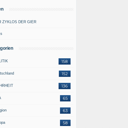
en
R ZYKLOS DER GIER
ks
gorien
ITIK
158
tschland
152
HRHEIT
136
A
65
gion
63
opa
58