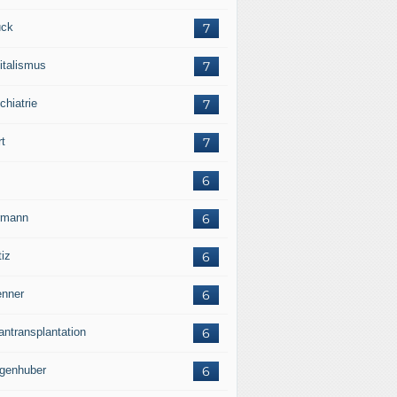
ck
7
italismus
7
chiatrie
7
rt
7
6
rmann
6
tiz
6
nner
6
antransplantation
6
genhuber
6