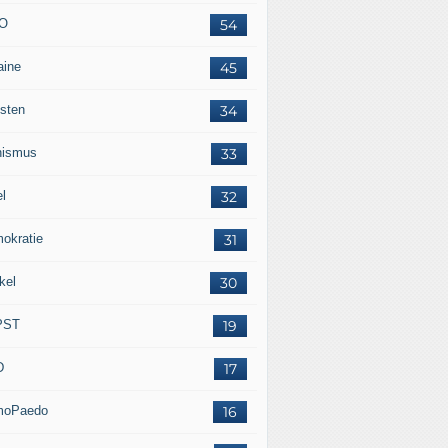
O
54
aine
45
isten
34
nismus
33
el
32
okratie
31
kel
30
PST
19
D
17
moPaedo
16