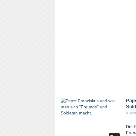
Paps
Sold
4. Apri
Der 
Franz