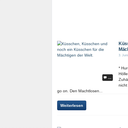
Küss
Mäch
3. Jun
* Hur
Hölle
…
Zuhä
nich
go on. Den Machtlosen...
Weiterlesen