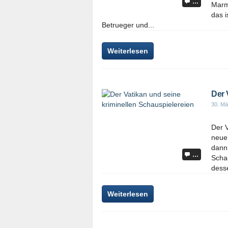
…
Marm
das i
Betrueger und...
Weiterlesen
Der 
30. Mä
Der 
neue
dann
…
Schau
desse
Weiterlesen